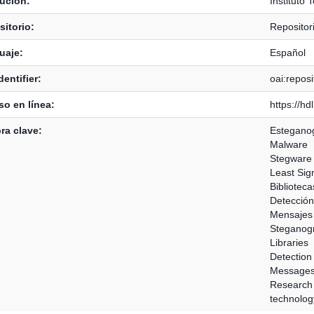
tución:
Instituto 
itorio:
Reposito
uaje:
Español
dentifier:
oai:reposi
o en línea:
https://h
ra clave:
Esteganog
Malware
Stegware
Least Sign
Biblioteca
Detección
Mensajes
Steganog
Libraries
Detection
Messages
Research
technolog