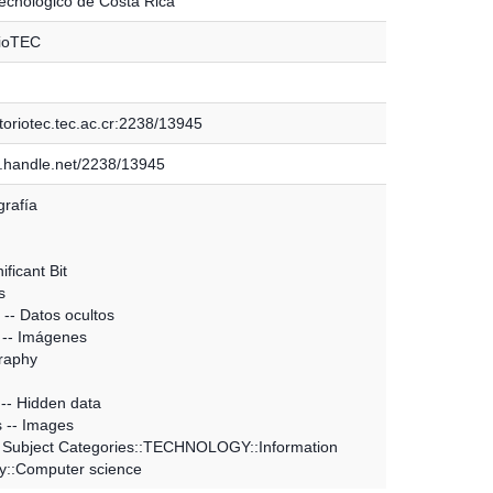
Tecnológico de Costa Rica
rioTEC
toriotec.tec.ac.cr:2238/13945
dl.handle.net/2238/13945
rafía
ificant Bit
s
 -- Datos ocultos
 -- Imágenes
raphy
 -- Hidden data
 -- Images
 Subject Categories::TECHNOLOGY::Information
y::Computer science