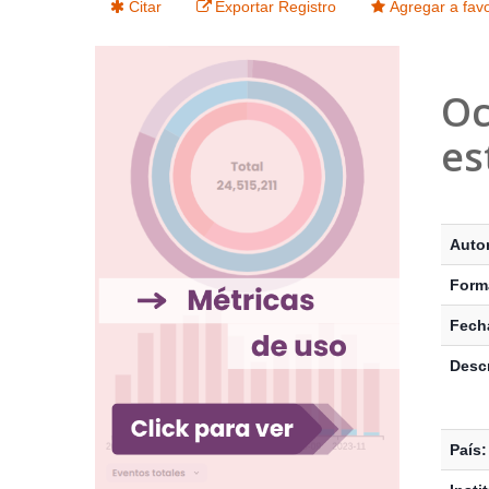
Citar
Exportar Registro
Agregar a favo
Oc
es
Detalle
Autor
Form
Fecha
Descr
País: