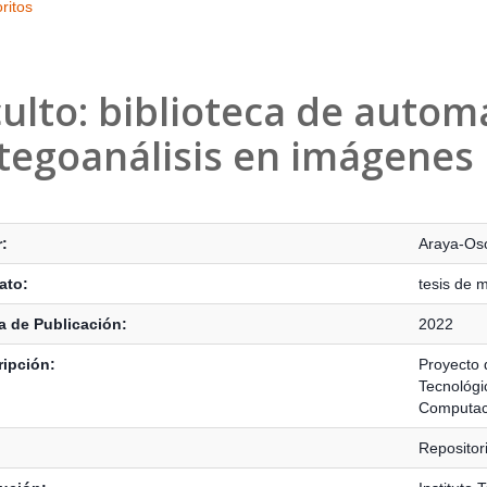
ritos
ulto: biblioteca de autom
tegoanálisis en imágenes
s Bibliográficos
:
Araya-Oso
ato:
tesis de 
 de Publicación:
2022
ipción:
Proyecto 
Tecnológi
Computac
Reposito