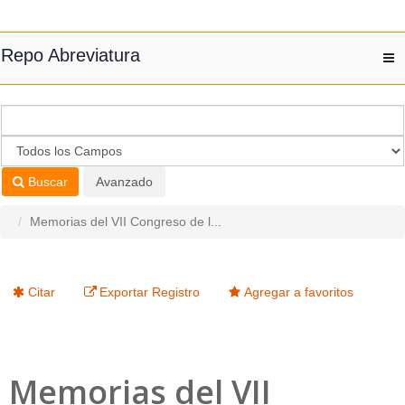
Saltar al contenido
Repo Abreviatura
T
nav
Buscar
Avanzado
Memorias del VII Congreso de l...
Citar
Exportar Registro
Agregar a favoritos
Memorias del VII