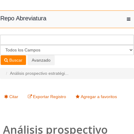
Saltar al contenido
Repo Abreviatura
T
nav
Buscar
Avanzado
Análisis prospectivo estratégi...
Citar
Exportar Registro
Agregar a favoritos
Análisis prospectivo