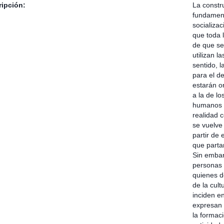
ipción:
La constr
fundament
socializac
que toda l
de que se
utilizan l
sentido, l
para el d
estarán o
a la de l
humanos y
realidad 
se vuelve
partir de 
que partan
Sin embar
personas 
quienes d
de la cul
inciden en
expresan 
la formaci