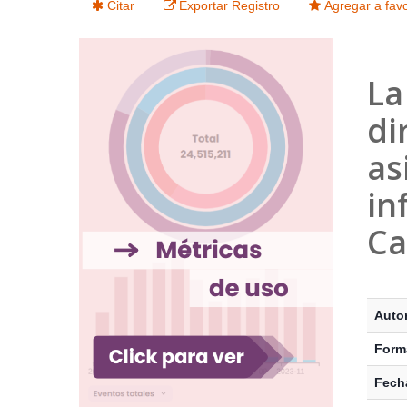
Citar
Exportar Registro
Agregar a favo
La
di
as
in
Ca
Detalle
Autor
Form
Fecha