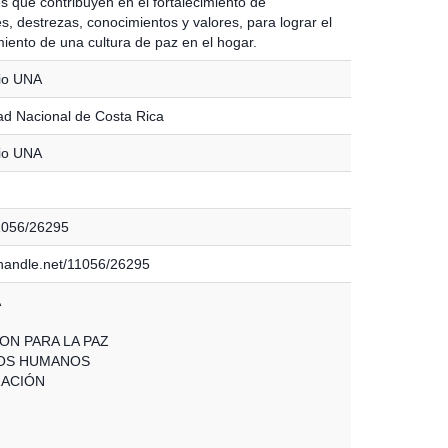
s que contribuyen en el fortalecimiento de
s, destrezas, conocimientos y valores, para lograr el
miento de una cultura de paz en el hogar.
io UNA
ad Nacional de Costa Rica
io UNA
11056/26295
l.handle.net/11056/26295
A
ON PARA LA PAZ
OS HUMANOS
ZACIÓN