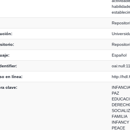
actividade
habilidade
estableci
Repositor
tución:
Universid
itorio:
Repositor
uaje:
Español
dentifier:
oai:null:
o en línea:
http://hd
ra clave:
INFANCI
PAZ
EDUCACI
DERECH
SOCIALI
FAMILIA
INFANCY
PEACE