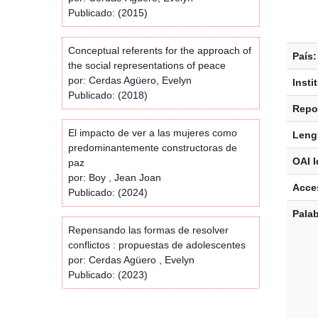
Publicado: (2015)
Conceptual referents for the approach of
País:
the social representations of peace
por: Cerdas Agüero, Evelyn
Insti
Publicado: (2018)
Repos
El impacto de ver a las mujeres como
Leng
predominantemente constructoras de
OAI I
paz
por: Boy , Jean Joan
Acces
Publicado: (2024)
Palab
Repensando las formas de resolver
conflictos : propuestas de adolescentes
por: Cerdas Agüero , Evelyn
Publicado: (2023)