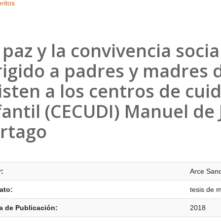
ritos
 paz y la convivencia soci
rigido a padres y madres 
isten a los centros de cui
fantil (CECUDI) Manuel de 
rtago
s Bibliográficos
:
Arce Sand
ato:
tesis de 
 de Publicación:
2018