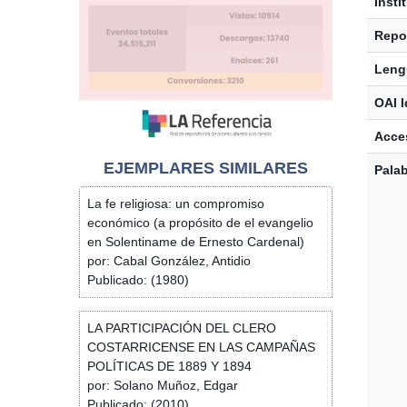
Insti
Repos
Leng
OAI I
Acces
EJEMPLARES SIMILARES
Palab
La fe religiosa: un compromiso
económico (a propósito de el evangelio
en Solentiname de Ernesto Cardenal)
por: Cabal González, Antidio
Publicado: (1980)
LA PARTICIPACIÓN DEL CLERO
COSTARRICENSE EN LAS CAMPAÑAS
POLÍTICAS DE 1889 Y 1894
por: Solano Muñoz, Edgar
Publicado: (2010)