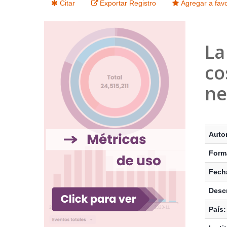
Citar
Exportar Registro
Agregar a favo
La
co
ne
Detalle
Autor
Form
Fecha
Descr
País: