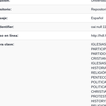
tución:
Universid
itorio:
Repositor
uaje:
Español
dentifier:
oai:null:
o en línea:
http://hd
ra clave:
IGLESIA
PARTICIP
PARTIDO
CRISTIA
IGLESIA
HISTORI
RELIGIÓ
PENTEC
POLITICA
POLITICA
CHRISTI
PROTES
HISTORY
RELIGIO