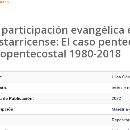
ritos
 participación evangélica e
starricense: El caso pente
opentecostal 1980-2018
s Bibliográficos
:
Ulloa Gó
ato:
tesis de 
 de Publicación:
2022
ipción:
Maestría e
Repositor