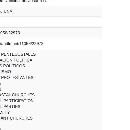
ad Nacional de Costa Rica
io UNA
11056/22973
l.handle.net/11056/22973
S PENTECOSTALES
ACIÓN POLÍTICA
S POLÍTICOS
NISMO
S PROTESTANTES
A
N
OSTAL CHURCHES
L PARTICIPATION
L PARTIES
ANITY
TANT CHURCHES
N