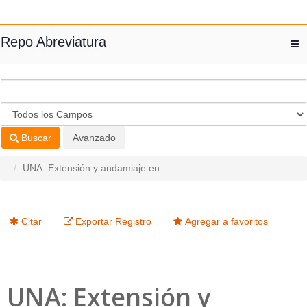
Saltar al contenido
Repo Abreviatura
T
nav
Buscar
Avanzado
UNA: Extensión y andamiaje en...
Citar
Exportar Registro
Agregar a favoritos
UNA: Extensión y