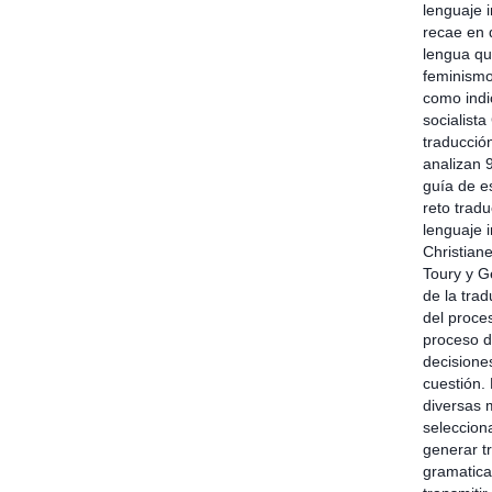
lenguaje 
recae en 
lengua qu
feminismo
como indic
socialista
traducció
analizan 
guía de es
reto tradu
lenguaje 
Christian
Toury y G
de la tra
del proces
proceso d
decisiones
cuestión.
diversas 
seleccion
generar t
gramatica