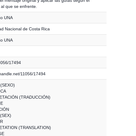
 el mensaje original y aplicar las guías según el
 al que se enfrente.
io UNA
ad Nacional de Costa Rica
io UNA
11056/17494
l.handle.net/11056/17494
(SEXO)
ICA
ETACIÓN (TRADUCCIÓN)
JE
CIÓN
(SEX)
R
ETATION (TRANSLATION)
GE