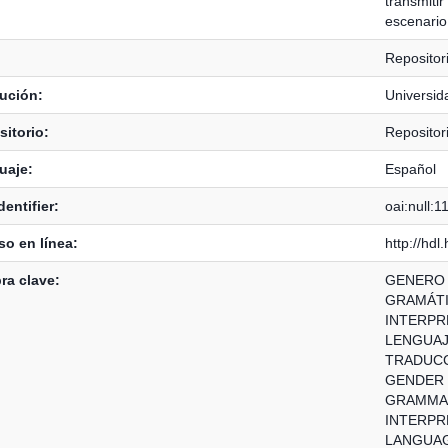
transmitir
escenario
Repositor
tución:
Universid
itorio:
Repositor
uaje:
Español
dentifier:
oai:null:
o en línea:
http://hd
ra clave:
GENERO 
GRAMÁT
INTERPR
LENGUA
TRADUC
GENDER 
GRAMMA
INTERPR
LANGUA