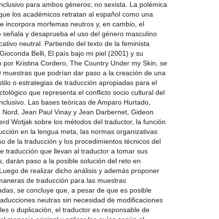
inclusivo para ambos géneros; no sexista. La polémica
que los académicos retratan al español como una
e incorpora morfemas neutros y, en cambio, el
 señala y desaprueba el uso del género masculino
ativo neutral. Partiendo del texto de la feminista
 Gioconda Belli, El país bajo mi piel (2001) y su
n por Kristina Cordero, The Country Under my Skin, se
9 muestras que podrían dar paso a la creación de una
tilo o estrategias de traducción apropiadas para el
ctológico que representa el conflicto socio cultural del
inclusivo. Las bases teóricas de Amparo Hurtado,
e Nord, Jean Paul Vinay y Jean Darbernet, Gideon
erd Wotjak sobre los métodos del traductor, la función
ducción en la lengua meta, las normas organizativas
o de la traducción y los procedimientos técnicos del
e traducción que llevan al traductor a tomar sus
, darán paso a la posible solución del reto en
 Luego de realizar dicho análisis y además proponer
maneras de traducción para las muestras
adas, se concluye que, a pesar de que es posible
raducciones neutras sin necesidad de modificaciones
les o duplicación, el traductor es responsable de