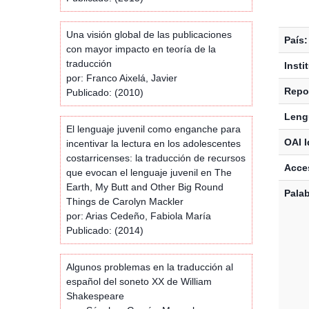
Una visión global de las publicaciones
País:
con mayor impacto en teoría de la
traducción
Insti
por: Franco Aixelá, Javier
Repos
Publicado: (2010)
Leng
El lenguaje juvenil como enganche para
OAI I
incentivar la lectura en los adolescentes
costarricenses: la traducción de recursos
Acces
que evocan el lenguaje juvenil en The
Earth, My Butt and Other Big Round
Palab
Things de Carolyn Mackler
por: Arias Cedeño, Fabiola María
Publicado: (2014)
Algunos problemas en la traducción al
español del soneto XX de William
Shakespeare