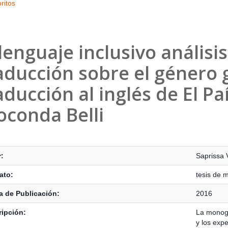
ritos
 lenguaje inclusivo análisi
aducción sobre el género 
aducción al inglés de El Pa
oconda Belli
s Bibliográficos
:
Saprissa 
ato:
tesis de 
 de Publicación:
2016
ipción:
La monogr
y los exp