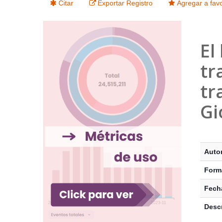
Citar
Exportar Registro
Agregar a favo
El
tr
tr
Gi
Detalle
Autor
Form
Fecha
Descr