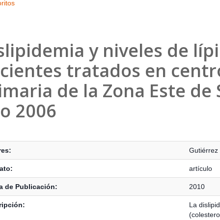
ritos
slipidemia y niveles de lí
cientes tratados en centr
imaria de la Zona Este de 
o 2006
s Bibliográficos
res:
Gutiérrez
ato:
artículo
 de Publicación:
2010
ipción:
La dislipi
(colestero