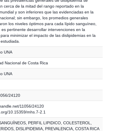
ue las prevalencias generales de dislipidemia se
n cerca de la mitad del rango reportado en la
 mundial y son inferiores que las evidenciadas en la
a nacional; sin embargo, los promedios generales
ron los niveles óptimos para cada lípido sanguíneo,
 es pertinente desarrollar intervenciones en la
para minimizar el impacto de las dislipidemias en la
 estudiada.
io UNA
ad Nacional de Costa Rica
io UNA
11056/24120
l.handle.net/11056/24120
oi.org/10.15359/mhs.7-2.1
SANGUÍNEOS, PERFIL LIPIDICO, COLESTEROL,
RIDOS, DISLIPIDEMIA, PREVALENCIA, COSTA RICA