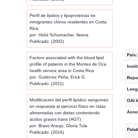
Perfil de lípidos y lipoproteínas en
inmigrantes chinos residentes en Costa
Rica
por: Holst Schumacher, Ileana
Publicado: (2002)
País:
Factors associated with the blood lipid
profile of patients in the Montes de Oca
Insti
health service area in Costa Rica
por: Gutiérrez Peña, Erick G.
Repos
Publicado: (2011)
Leng
Modificación del perfil lipídico sanguíneo
OAI I
en respuesta al ejercicio físico en ratas
Acces
alimentadas con dietas conteniendo
ácidos grasos trans (AGT)
por: Bravo Araujo, Gloria Tula
Palab
Publicado: (2016)