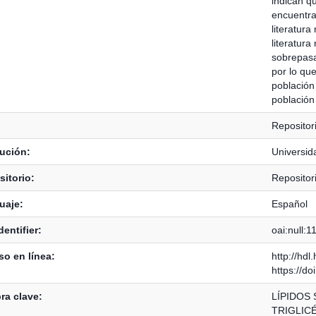
indican q
encuentra
literatura
literatur
sobrepasa
por lo que
población 
población
Repositor
tución:
Universid
itorio:
Repositor
uaje:
Español
dentifier:
oai:null:
o en línea:
http://hd
https://d
ra clave:
LÍPIDOS 
TRIGLICÉ