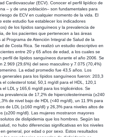
d Cardiovascular (ECV). Conocer el perfil lipídico de
na – y de una población– son fundamentales para
l riesgo de ECV en cualquier momento de la vida. El
e este estudio fue establecer los indicadores
cos) de los lípidos sanguíneos y la prevalencia de
mia, de los pacientes que pertenecen a las áreas
 al Programa de Atención Integral de Salud de la
ad de Costa Rica. Se realizó un estudio descriptivo en
cientes entre 20 y 65 años de edad, a los cuales se
n perfil de lípidos sanguíneos durante el año 2006. Se
on 2.969 (29,6%) del sexo masculino y 7.075 (70,4%)
femenino. La edad promedio fue 43,5 años. Los
 generales para los lípidos sanguíneos fueron: 203,3
 el colesterol total, 50,1 mg/dl para el HDL, 120,1
 el LDL y 165,6 mg/dl para los triglicéridos. Se
na prevalencia de 17,2% de hipercolesterinemia (≥240
1,3% de nivel bajo de HDL (<40 mg/dl), un 11.9% para
ltos de LDL (≥160 mg/dl) y 26,3% para niveles altos de
idos (≥200 mg/dl). Las mujeres mostraron mayores
bsolutos de dislipidemia que los hombres. Según las
alud, no hubo diferencias significativas en los niveles
s en general, por edad o por sexo. Estos resultados