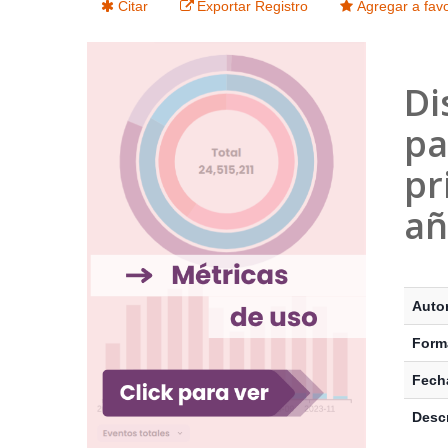
Citar
Exportar Registro
Agregar a favo
Di
pa
pr
añ
Detalle
Auto
Form
Fecha
Descr