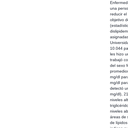
Enfermeda
una perso
reducir e
objetivo d
(estadísti
dislipide
asignadas
Universid
10.044 pa
les hizo u
trabajó c
del sexo 
promedios
mg/dl para
mg/dl para
detectó u
mg/dl), 2
niveles a
triglicér
niveles a
áreas de s
de lípido