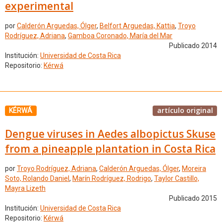
experimental
por
Calderón Arguedas, Ólger
,
Belfort Arguedas, Kattia
,
Troyo
Rodríguez, Adriana
,
Gamboa Coronado, María del Mar
Publicado 2014
Institución:
Universidad de Costa Rica
Repositorio:
Kérwá
artículo original
KÉRWÁ
Dengue viruses in Aedes albopictus Skuse
from a pineapple plantation in Costa Rica
por
Troyo Rodríguez, Adriana
,
Calderón Arguedas, Ólger
,
Moreira
Soto, Rolando Daniel
,
Marín Rodríguez, Rodrigo
,
Taylor Castillo,
Mayra Lizeth
Publicado 2015
Institución:
Universidad de Costa Rica
Repositorio:
Kérwá