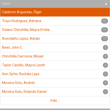
Autor
Calderón Arguedas, Ólger
61
Troyo Rodríguez, Adriana
15
Solano Chinchilla, Mayra Emilia
10
Avendaño López, Adrián
6
Beier, John C.
6
Chinchilla Carmona, Misael
6
Taylor Castillo, Mayra Lizeth
5
Hun Opfer, Ruchilia Laya
5
Moreira Soto, Andrés
5
Moreira Soto, Rolando Daniel
más ...