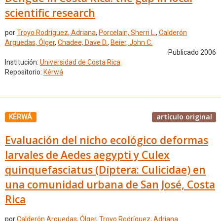
scientific research
por
Troyo Rodríguez, Adriana
,
Porcelain, Sherri L.
,
Calderón
Arguedas, Ólger
,
Chadee, Dave D.
,
Beier, John C.
Publicado 2006
Institución:
Universidad de Costa Rica
Repositorio:
Kérwá
artículo original
KÉRWÁ
Evaluación del nicho ecológico deformas
larvales de Aedes aegypti y Culex
quinquefasciatus (Díptera: Culicidae) en
una comunidad urbana de San José, Costa
Rica
por
Calderón Arguedas, Ólger
,
Troyo Rodríguez, Adriana