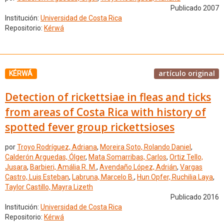
Publicado 2007
Institución:
Universidad de Costa Rica
Repositorio:
Kérwá
artículo original
KÉRWÁ
Detection of rickettsiae in fleas and ticks
from areas of Costa Rica with history of
spotted fever group rickettsioses
por
Troyo Rodríguez, Adriana
,
Moreira Soto, Rolando Daniel
,
Calderón Arguedas, Ólger
,
Mata Somarribas, Carlos
,
Ortiz Tello,
Jusara
,
Barbieri, Amália R. M.
,
Avendaño López, Adrián
,
Vargas
Castro, Luis Esteban
,
Labruna, Marcelo B.
,
Hun Opfer, Ruchilia Laya
,
Taylor Castillo, Mayra Lizeth
Publicado 2016
Institución:
Universidad de Costa Rica
Repositorio:
Kérwá