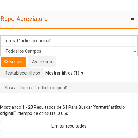
Mostrando
Saltar al contenido
1 - 20
Resultados de
61
Para Buscar '
format:"artículo
Repo Abreviatura
T
original"
'
nav
Buscar
Avanzado
Restablecer filtros
Mostrar filtros (1)
Buscar: format:"artículo original"
Mostrando
1 - 20
Resultados de
61
Para Buscar '
format:"artículo
original"
'
, tiempo de consulta: 0.05s
Limitar resultados