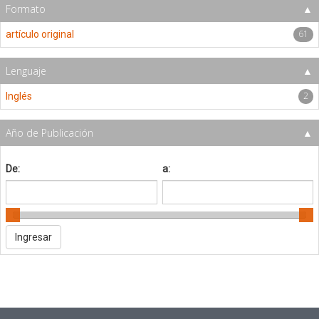
Formato
61
artículo original
Lenguaje
2
Inglés
Año de Publicación
De:
a: