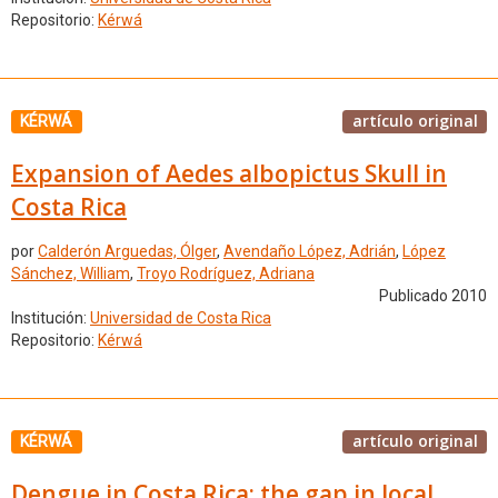
Repositorio:
Kérwá
artículo original
KÉRWÁ
Expansion of Aedes albopictus Skull in
Costa Rica
por
Calderón Arguedas, Ólger
,
Avendaño López, Adrián
,
López
Sánchez, William
,
Troyo Rodríguez, Adriana
Publicado 2010
Institución:
Universidad de Costa Rica
Repositorio:
Kérwá
artículo original
KÉRWÁ
Dengue in Costa Rica: the gap in local