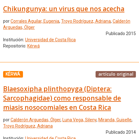
Chikungunya: un virus que nos acecha
por
Corrales Aguilar, Eugenia
,
Troyo Rodríguez, Adriana
,
Calderón
Arguedas, Ólger
Publicado 2015
Institución:
Universidad de Costa Rica
Repositorio:
Kérwá
artículo original
KÉRWÁ
Blaesoxipha plinthopyga (Diptera:
Sarcophagidae) como responsable de
miasis nosocomiales en Costa Rica
por
Calderón Arguedas, Ólger
,
Luna Vega, Sileny
,
Miranda, Guiselle
,
Troyo Rodríguez, Adriana
Publicado 2014
Institución:
Universidad de Costa Rica