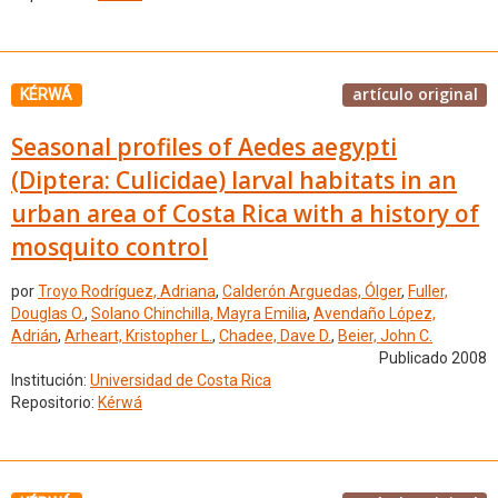
artículo original
KÉRWÁ
Seasonal profiles of Aedes aegypti
(Diptera: Culicidae) larval habitats in an
urban area of Costa Rica with a history of
mosquito control
por
Troyo Rodríguez, Adriana
,
Calderón Arguedas, Ólger
,
Fuller,
Douglas O.
,
Solano Chinchilla, Mayra Emilia
,
Avendaño López,
Adrián
,
Arheart, Kristopher L.
,
Chadee, Dave D.
,
Beier, John C.
Publicado 2008
Institución:
Universidad de Costa Rica
Repositorio:
Kérwá