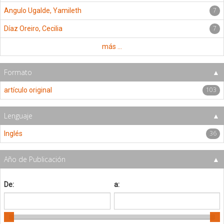
7
Angulo Ugalde, Yamileth
7
Díaz Oreiro, Cecilia
más ...
Formato
103
artículo original
Lenguaje
36
Inglés
Año de Publicación
De:
a: