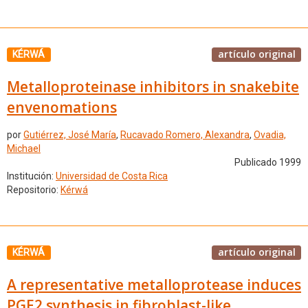
artículo original
KÉRWÁ
Metalloproteinase inhibitors in snakebite
envenomations
por
Gutiérrez, José María
,
Rucavado Romero, Alexandra
,
Ovadia,
Michael
Publicado 1999
Institución:
Universidad de Costa Rica
Repositorio:
Kérwá
artículo original
KÉRWÁ
A representative metalloprotease induces
PGE2 synthesis in fibroblast-like