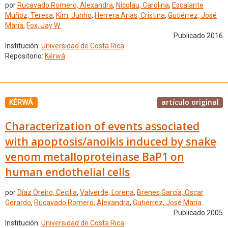
por
Rucavado Romero, Alexandra
,
Nicolau, Carolina
,
Escalante
Muñoz, Teresa
,
Kim, Junho
,
Herrera Arias, Cristina
,
Gutiérrez, José
María
,
Fox, Jay W.
Publicado 2016
Institución:
Universidad de Costa Rica
Repositorio:
Kérwá
artículo original
KÉRWÁ
Characterization of events associated
with apoptosis/anoikis induced by snake
venom metalloproteinase BaP1 on
human endothelial cells
por
Díaz Oreiro, Cecilia
,
Valverde, Lorena
,
Brenes García, Oscar
Gerardo
,
Rucavado Romero, Alexandra
,
Gutiérrez, José María
Publicado 2005
Institución:
Universidad de Costa Rica