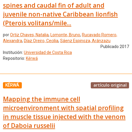
spines and caudal fin of adult and
juvenile non-native Caribbean lionfish
(Pterois volitans/mile...
por
Ortiz Chaves, Natalia
,
Lomonte, Bruno
,
Rucavado Romero,
Alexandra
,
Díaz Oreiro, Cecilia
,
Sáenz Espinoza, Aránzazu
Publicado 2017
Institución:
Universidad de Costa Rica
Repositorio:
Kérwá
artículo original
KÉRWÁ
Mapping the immune cell
microenvironment with spatial profiling
in muscle tissue injected with the venom
of Daboia russelii