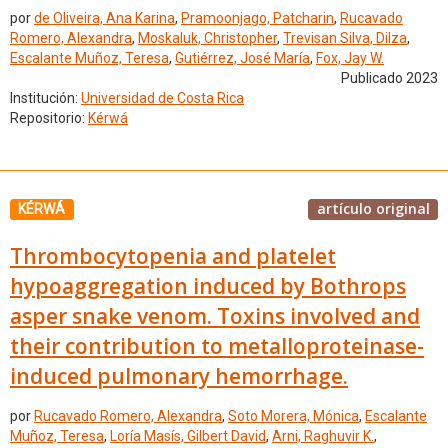
por
de Oliveira, Ana Karina
,
Pramoonjago, Patcharin
,
Rucavado
Romero, Alexandra
,
Moskaluk, Christopher
,
Trevisan Silva, Dilza
,
Escalante Muñoz, Teresa
,
Gutiérrez, José María
,
Fox, Jay W.
Publicado 2023
Institución:
Universidad de Costa Rica
Repositorio:
Kérwá
artículo original
KÉRWÁ
Thrombocytopenia and platelet
hypoaggregation induced by Bothrops
asper snake venom. Toxins involved and
their contribution to metalloproteinase-
induced pulmonary hemorrhage.
por
Rucavado Romero, Alexandra
,
Soto Morera, Mónica
,
Escalante
Muñoz, Teresa
,
Loría Masís, Gilbert David
,
Arni, Raghuvir K.
,