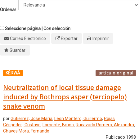
Ordenar
Seleccione página | Con selección:
Correo Electrónico
Exportar
Imprimir
Guardar
artículo original
KÉRWÁ
Neutralization of local tissue damage
induced by Bothrops asper (terciopelo)
snake venom
por
Gutiérrez, José María
,
León Montero, Guillermo
,
Rojas
Céspedes, Gustavo
,
Lomonte, Bruno
,
Rucavado Romero, Alexandra
,
Chaves Mora, Fernando
Publicado 1998