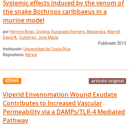
Systemic effects induced by the venom of
the snake Bothrops caribbaeus in a
murine model
por
Herrera Arias, Cristina
,
Rucavado Romero, Alexandra
,
Warrell,
David A.
,
Gutiérrez, José María
Publicado 2013
Institución:
Universidad de Costa Rica
Repositorio:
Kérwá
artículo original
KÉRWÁ
Viperid Envenomation Wound Exudate
Contributes to Increased Vascular
Permeability via a DAMPs/TLR-4 Mediated
Pathway