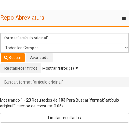
Mostrando
Saltar al contenido
1 - 20
Resultados de
103
Para Buscar '
format:"artículo
Repo Abreviatura
T
original"
'
nav
Buscar
Avanzado
Restablecer filtros
Mostrar filtros (1)
Buscar: format:"artículo original"
Mostrando
1 - 20
Resultados de
103
Para Buscar '
format:"artículo
original"
'
, tiempo de consulta: 0.06s
Limitar resultados