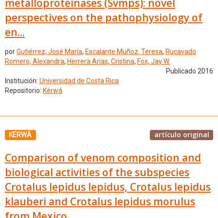
metalloproteinases (Svmps): novel
perspectives on the pathophysiology of
en...
por
Gutiérrez, José María
,
Escalante Muñoz, Teresa
,
Rucavado
Romero, Alexandra
,
Herrera Arias, Cristina
,
Fox, Jay W.
Publicado 2016
Institución:
Universidad de Costa Rica
Repositorio:
Kérwá
artículo original
KÉRWÁ
Comparison of venom composition and
biological activities of the subspecies
Crotalus lepidus lepidus, Crotalus lepidus
klauberi and Crotalus lepidus morulus
from Mexico