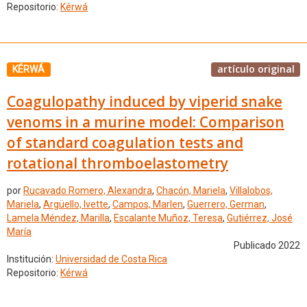
Repositorio:
Kérwá
artículo original
KÉRWÁ
Coagulopathy induced by viperid snake
venoms in a murine model: Comparison
of standard coagulation tests and
rotational thromboelastometry
por
Rucavado Romero, Alexandra
,
Chacón, Mariela
,
Villalobos,
Mariela
,
Argüello, Ivette
,
Campos, Marlen
,
Guerrero, German
,
Lamela Méndez, Marilla
,
Escalante Muñoz, Teresa
,
Gutiérrez, José
María
Publicado 2022
Institución:
Universidad de Costa Rica
Repositorio:
Kérwá