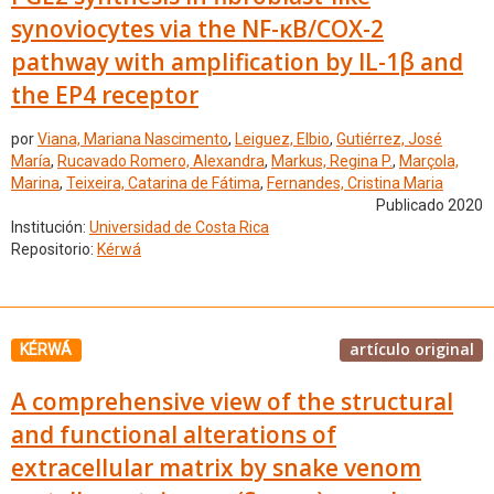
synoviocytes via the NF-κB/COX-2
pathway with amplification by IL-1β and
the EP4 receptor
por
Viana, Mariana Nascimento
,
Leiguez, Elbio
,
Gutiérrez, José
María
,
Rucavado Romero, Alexandra
,
Markus, Regina P.
,
Marçola,
Marina
,
Teixeira, Catarina de Fátima
,
Fernandes, Cristina Maria
Publicado 2020
Institución:
Universidad de Costa Rica
Repositorio:
Kérwá
artículo original
KÉRWÁ
A comprehensive view of the structural
and functional alterations of
extracellular matrix by snake venom