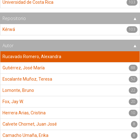
103
Universidad de Costa Rica
Repositorio
103
Kérwá
Autor
Rucavado Romero, Alexandra
88
Gutiérrez, José María
52
Escalante Muñoz, Teresa
22
Lomonte, Bruno
20
Fox, Jay W.
10
Herrera Arias, Cristina
8
Calvete Chornet, Juan José
8
Camacho Umaña, Erika