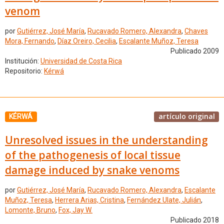
venom
por
Gutiérrez, José María
,
Rucavado Romero, Alexandra
,
Chaves
Mora, Fernando
,
Díaz Oreiro, Cecilia
,
Escalante Muñoz, Teresa
Publicado 2009
Institución:
Universidad de Costa Rica
Repositorio:
Kérwá
artículo original
KÉRWÁ
Unresolved issues in the understanding
of the pathogenesis of local tissue
damage induced by snake venoms
por
Gutiérrez, José María
,
Rucavado Romero, Alexandra
,
Escalante
Muñoz, Teresa
,
Herrera Arias, Cristina
,
Fernández Ulate, Julián
,
Lomonte, Bruno
,
Fox, Jay W.
Publicado 2018