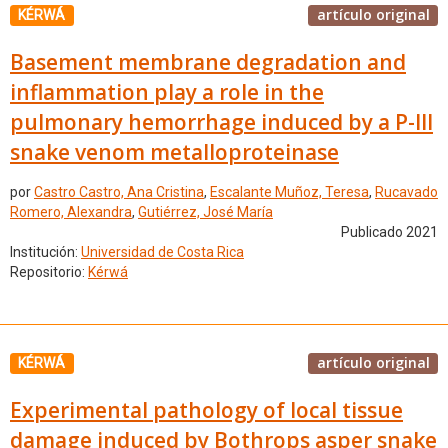
artículo original
KÉRWÁ
Basement membrane degradation and
inflammation play a role in the
pulmonary hemorrhage induced by a P-III
snake venom metalloproteinase
por
Castro Castro, Ana Cristina
,
Escalante Muñoz, Teresa
,
Rucavado
Romero, Alexandra
,
Gutiérrez, José María
Publicado 2021
Institución:
Universidad de Costa Rica
Repositorio:
Kérwá
artículo original
KÉRWÁ
Experimental pathology of local tissue
damage induced by Bothrops asper snake