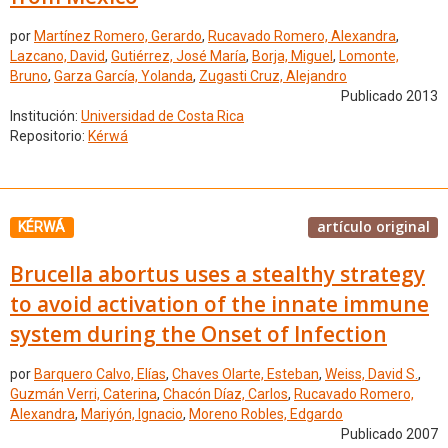
por
Martínez Romero, Gerardo
,
Rucavado Romero, Alexandra
,
Lazcano, David
,
Gutiérrez, José María
,
Borja, Miguel
,
Lomonte,
Bruno
,
Garza García, Yolanda
,
Zugasti Cruz, Alejandro
Publicado 2013
Institución:
Universidad de Costa Rica
Repositorio:
Kérwá
artículo original
KÉRWÁ
Brucella abortus uses a stealthy strategy
to avoid activation of the innate immune
system during the Onset of Infection
por
Barquero Calvo, Elías
,
Chaves Olarte, Esteban
,
Weiss, David S.
,
Guzmán Verri, Caterina
,
Chacón Díaz, Carlos
,
Rucavado Romero,
Alexandra
,
Mariyón, Ignacio
,
Moreno Robles, Edgardo
Publicado 2007