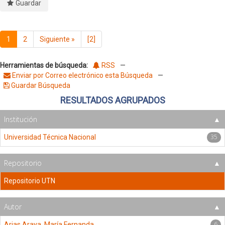
Guardar
1
2
Siguiente
»
[2]
Herramientas de búsqueda:
RSS
—
Enviar por Correo electrónico esta Búsqueda
—
Guardar Búsqueda
RESULTADOS AGRUPADOS
Institución
35
Universidad Técnica Nacional
Repositorio
Repositorio UTN
Autor
6
Arias Araya, María Fernanda