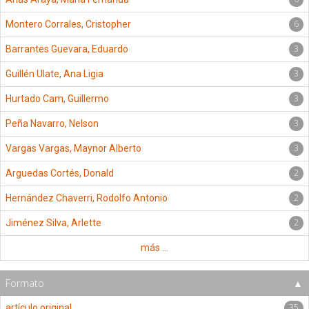
6
Montero Corrales, Cristopher
3
Barrantes Guevara, Eduardo
3
Guillén Ulate, Ana Ligia
3
Hurtado Cam, Guillermo
3
Peña Navarro, Nelson
3
Vargas Vargas, Maynor Alberto
2
Arguedas Cortés, Donald
2
Hernández Chaverri, Rodolfo Antonio
2
Jiménez Silva, Arlette
más ...
Formato
35
artículo original