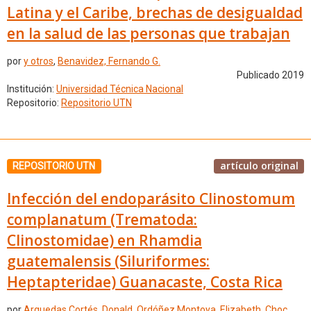
Latina y el Caribe, brechas de desigualdad
en la salud de las personas que trabajan
por
y otros
,
Benavidez, Fernando G.
Publicado 2019
Institución:
Universidad Técnica Nacional
Repositorio:
Repositorio UTN
artículo original
REPOSITORIO UTN
Infección del endoparásito Clinostomum
complanatum (Trematoda:
Clinostomidae) en Rhamdia
guatemalensis (Siluriformes:
Heptapteridae) Guanacaste, Costa Rica
por
Arguedas Cortés, Donald
,
Ordóñez Montoya, Elizabeth
,
Choc