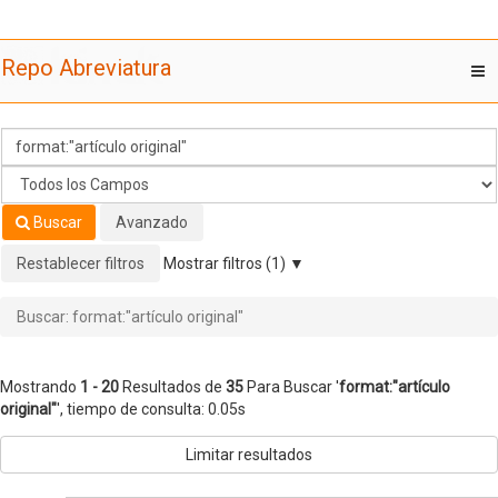
Mostrando
Saltar al contenido
1 - 20
Resultados de
35
Para Buscar '
format:"artículo
Repo Abreviatura
T
original"
'
nav
Buscar
Avanzado
Restablecer filtros
Mostrar filtros (1)
Buscar: format:"artículo original"
Mostrando
1 - 20
Resultados de
35
Para Buscar '
format:"artículo
original"
'
, tiempo de consulta: 0.05s
Limitar resultados