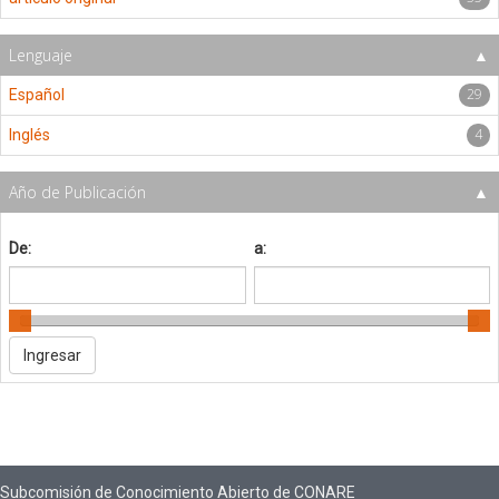
Lenguaje
29
Español
4
Inglés
Año de Publicación
De:
a:
Subcomisión de Conocimiento Abierto de CONARE