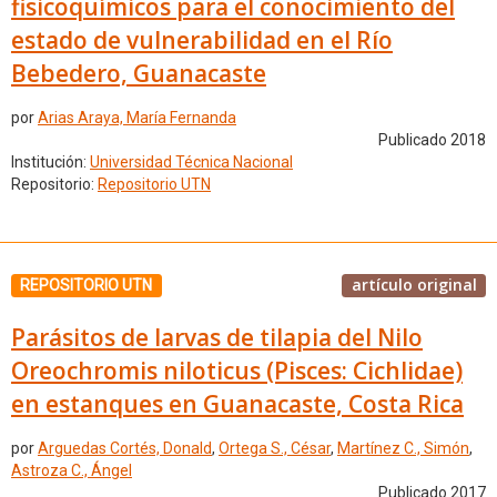
fisicoquímicos para el conocimiento del
estado de vulnerabilidad en el Río
Bebedero, Guanacaste
por
Arias Araya, María Fernanda
Publicado 2018
Institución:
Universidad Técnica Nacional
Repositorio:
Repositorio UTN
artículo original
REPOSITORIO UTN
Parásitos de larvas de tilapia del Nilo
Oreochromis niloticus (Pisces: Cichlidae)
en estanques en Guanacaste, Costa Rica
por
Arguedas Cortés, Donald
,
Ortega S., César
,
Martínez C., Simón
,
Astroza C., Ángel
Publicado 2017