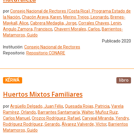
por
Consejo Nacional de Rectores (Costa Rica). Programa Estado de
la Nación
,
Chacón Araya, Karen
,
Merino Trejos, Leonardo
,
Brenes-
Maykall, Alice
,
Cabrera Medaglia, Jorge
,
Corrales Chaves, Lenin
,
Angulo Zamora, Francisco
,
Chaverri Morales, Carlos
,
Barrientos-
Matamoros, Guido
Publicado 2020
Institución:
Consejo Nacional de Rectores
Repositorio:
Repositorio CONARE
libro
KÉRWÁ
Huertos Mixtos Familiares
por
Argüello Delgado, Juan Félix
,
Quesada Rojas, Patricia
,
Varela
Ramírez, Orlando
,
Barrantes Santamaría, Walter
,
Muñoz Ruiz,
Carlos Manuel
,
Orozco Rodríguez, Rafael
,
Carvajal Miranda, Yendry
,
Rodríguez Rodríguez, Gerardo
,
Álvarez Valverde, Víctor
,
Barrientos
Matamoros, Guido