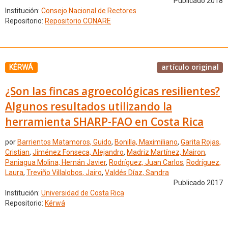
Publicado 2018
Institución:
Consejo Nacional de Rectores
Repositorio:
Repositorio CONARE
artículo original
KÉRWÁ
¿Son las fincas agroecológicas resilientes?
Algunos resultados utilizando la
herramienta SHARP-FAO en Costa Rica
por
Barrientos Matamoros, Guido
,
Bonilla, Maximiliano
,
Garita Rojas,
Cristian
,
Jiménez Fonseca, Alejandro
,
Madriz Martínez, Mairon
,
Paniagua Molina, Hernán Javier
,
Rodríguez, Juan Carlos
,
Rodríguez,
Laura
,
Treviño Villalobos, Jairo
,
Valdés Díaz, Sandra
Publicado 2017
Institución:
Universidad de Costa Rica
Repositorio:
Kérwá