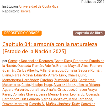
Publicado 2019
Institución:
Universidad de Costa Rica
Repositorio:
Kérwá
capítulo de libro
REPOSITORIO CONARE
Capítulo 04 : armonía con la naturaleza
[Estado de la Nación 2025]
por
Consejo Nacional de Rectores (Costa Rica). Programa Estado de
la Nación
,
Quesada-Román, Adolfo
,
Brenes-Maykall, Alice
,
Faerrón
Guzmán, Carlos Alberto
,
Miller Granados, Cornelia
,
Segura-Román,
Diana
,
Pérez-Molina, Eduardo
,
Alfaro, Erick
,
Chaves, Eric
,
Montenegro-Hernández, Esteban
,
Zumbado, Félix
,
Barrientos-
Matamoros, Guido
,
Hidalgo, Hugo
,
Álvarez López, Jéssica Dixiana
,
Agüero-Valverde, Jonathan
,
Umaña-Ortiz, José
,
Chacón Araya,
Karen
,
Corrales Chaves, Lenin
,
Merino Trejos, Leonardo
,
Quesada
Hernández, Luis Eduardo
,
Vargas González, María Fernanda
,
Orozco-Montoya, Ricardo A.
,
Muñoz Jiménez, Rudy
,
González