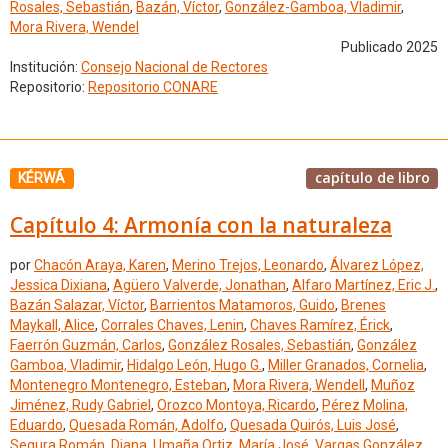
Rosales, Sebastián
,
Bazán, Víctor
,
González-Gamboa, Vladimir
,
Mora Rivera, Wendel
Publicado 2025
Institución:
Consejo Nacional de Rectores
Repositorio:
Repositorio CONARE
capítulo de libro
KÉRWÁ
Capítulo 4: Armonía con la naturaleza
por
Chacón Araya, Karen
,
Merino Trejos, Leonardo
,
Álvarez López,
Jessica Dixiana
,
Agüero Valverde, Jonathan
,
Alfaro Martínez, Eric J.
,
Bazán Salazar, Víctor
,
Barrientos Matamoros, Guido
,
Brenes
Maykall, Alice
,
Corrales Chaves, Lenin
,
Chaves Ramírez, Érick
,
Faerrón Guzmán, Carlos
,
González Rosales, Sebastián
,
González
Gamboa, Vladimir
,
Hidalgo León, Hugo G.
,
Miller Granados, Cornelia
,
Montenegro Montenegro, Esteban
,
Mora Rivera, Wendell
,
Muñoz
Jiménez, Rudy Gabriel
,
Orozco Montoya, Ricardo
,
Pérez Molina,
Eduardo
,
Quesada Román, Adolfo
,
Quesada Quirós, Luis José
,
Segura Román, Diana
,
Umaña Ortiz, María José
,
Vargas González,