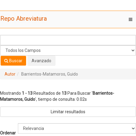
Mostrando
Saltar al contenido
1 - 13
Resultados de
13
Para Buscar '
Barrientos-
Repo Abreviatura
T
Matamoros, Guido
'
nav
Buscar
Avanzado
Autor
Barrientos-Matamoros, Guido
Mostrando
1 - 13
Resultados de
13
Para Buscar '
Barrientos-
Matamoros, Guido
'
, tiempo de consulta: 0.02s
Limitar resultados
Ordenar