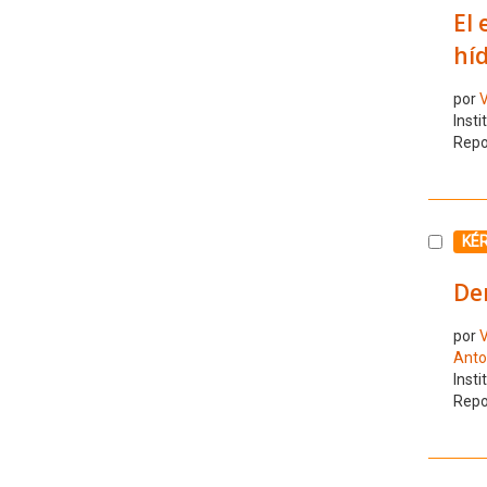
El 
híd
por
V
Insti
Repo
Selecc
KÉ
Der
por
V
Anto
Insti
Repo