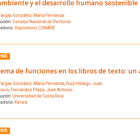
ambiente y el desarrollo humano sostenible
argas González, María Fernanda
tución:
Consejo Nacional de Rectores
sitorio:
Repositorio CONARE
ione el número de resultado 3
RWÁ
tema de funciones en los libros de texto: un 
argas González, María Fernanda
,
Ruiz Hidalgo, Juan
cisco
,
Fernández Plaza, José Antonio
tución:
Universidad de Costa Rica
sitorio:
Kérwá
ione el número de resultado 4
RWÁ