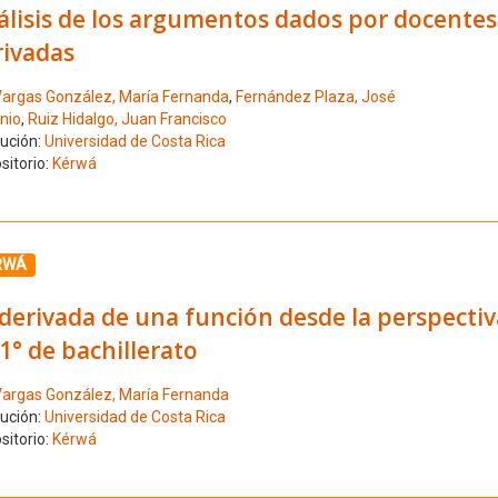
álisis de los argumentos dados por docentes
rivadas
argas González, María Fernanda
,
Fernández Plaza, José
nio
,
Ruiz Hidalgo, Juan Francisco
tución:
Universidad de Costa Rica
sitorio:
Kérwá
ione el número de resultado 5
RWÁ
derivada de una función desde la perspecti
1° de bachillerato
argas González, María Fernanda
tución:
Universidad de Costa Rica
sitorio:
Kérwá