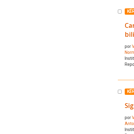
Selecc
KÉ
Car
bi
por
V
Norm
Insti
Repo
Selecc
KÉ
Sig
por
V
Anto
Insti