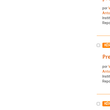
por
V
Anto
Insti
Repo
Selecc
KÉ
Pre
por
V
Anto
Insti
Repo
Selecc
KÉ