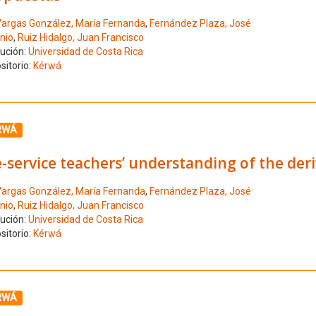
argas González, María Fernanda
,
Fernández Plaza, José
nio
,
Ruiz Hidalgo, Juan Francisco
tución:
Universidad de Costa Rica
sitorio:
Kérwá
ione el número de resultado 10
RWÁ
-service teachers’ understanding of the deri
argas González, María Fernanda
,
Fernández Plaza, José
nio
,
Ruiz Hidalgo, Juan Francisco
tución:
Universidad de Costa Rica
sitorio:
Kérwá
ione el número de resultado 11
RWÁ