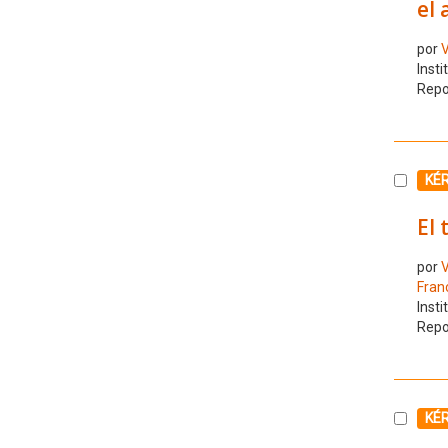
el 
por
V
Insti
Repo
Selecc
KÉ
El 
por
V
Fran
Insti
Repo
Selecc
KÉ