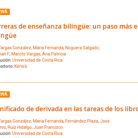
ione el número de resultado 6
RWÁ
reras de enseñanza bilingüe: un paso más en 
lingüe
argas González, María Fernanda
,
Noguera Salgado,
an F.
,
Maroto Vargas, Ana Patricia
tución:
Universidad de Costa Rica
sitorio:
Kérwá
ione el número de resultado 7
RWÁ
nificado de derivada en las tareas de los libr
argas González, María Fernanda
,
Fernández Plaza, José
nio
,
Ruiz Hidalgo, Juan Francisco
tución:
Universidad de Costa Rica