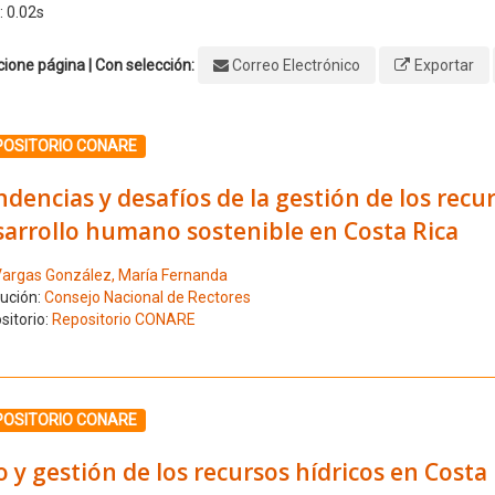
: 0.02s
ione página | Con selección:
Correo Electrónico
Exportar
ione el número de resultado 1
POSITORIO CONARE
dencias y desafíos de la gestión de los recur
sarrollo humano sostenible en Costa Rica
argas González, María Fernanda
tución:
Consejo Nacional de Rectores
sitorio:
Repositorio CONARE
ione el número de resultado 2
POSITORIO CONARE
 y gestión de los recursos hídricos en Costa