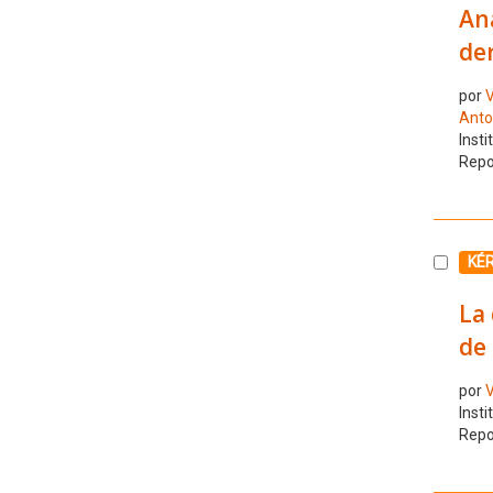
An
de
por
V
Anto
Insti
Repo
Selecc
KÉ
La 
de 
por
V
Insti
Repo