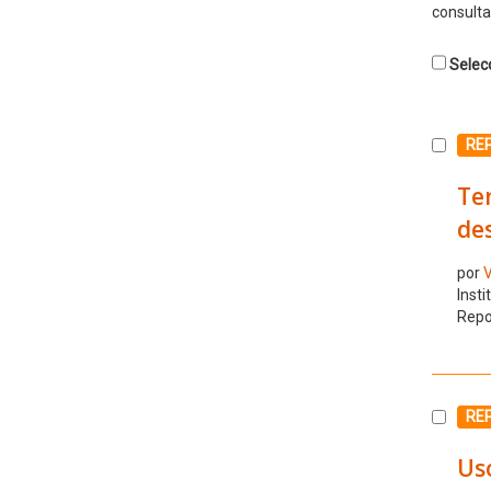
consulta
Selecc
Selecc
RE
Ten
de
por
V
Insti
Repo
Selecc
RE
Uso