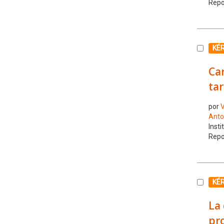
Repo
Selecc
KÉ
Ca
tar
por
V
Anto
Insti
Repo
Selecc
KÉ
La 
pr