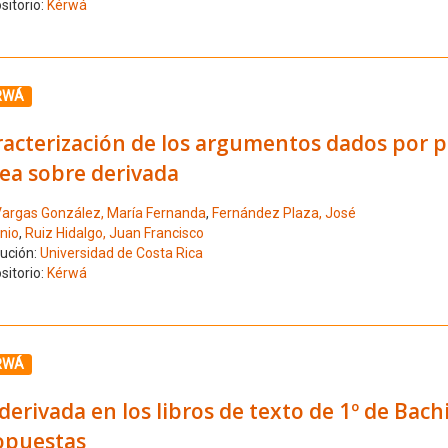
sitorio:
Kérwá
ione el número de resultado 8
RWÁ
racterización de los argumentos dados por 
ea sobre derivada
argas González, María Fernanda
,
Fernández Plaza, José
nio
,
Ruiz Hidalgo, Juan Francisco
tución:
Universidad de Costa Rica
sitorio:
Kérwá
ione el número de resultado 9
RWÁ
derivada en los libros de texto de 1º de Bachi
opuestas