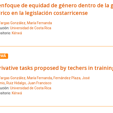
enfoque de equidad de género dentro de la g
rico en la legislación costarricense
argas González, María Fernanda
tución:
Universidad de Costa Rica
sitorio:
Kérwá
ione el número de resultado 12
RWÁ
ivative tasks proposed by techers in trainin
argas González, María Fernanda
,
Fernández Plaza, José
nio
,
Ruiz Hidalgo, Juan Francisco
tución:
Universidad de Costa Rica
sitorio:
Kérwá