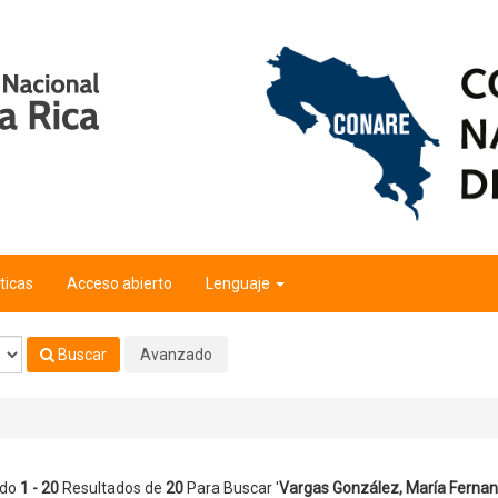
ía Fernanda
'
ticas
Acceso abierto
Lenguaje
Buscar
Avanzado
ndo
1 - 20
Resultados de
20
Para Buscar '
Vargas González, María Ferna