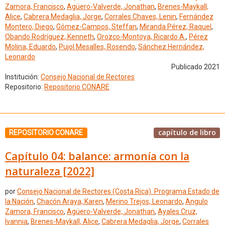
Zamora, Francisco
,
Agüero-Valverde, Jonathan
,
Brenes-Maykall,
Alice
,
Cabrera Medaglia, Jorge
,
Corrales Chaves, Lenin
,
Fernández
Montero, Diego
,
Gómez-Campos, Steffan
,
Miranda Pérez, Raquel
,
Obando Rodríguez, Kenneth
,
Orozco-Montoya, Ricardo A.
,
Pérez
Molina, Eduardo
,
Pujol Mesalles, Rosendo
,
Sánchez Hernández,
Leonardo
Publicado 2021
Institución:
Consejo Nacional de Rectores
Repositorio:
Repositorio CONARE
capítulo de libro
REPOSITORIO CONARE
Capítulo 04: balance: armonía con la
naturaleza [2022]
por
Consejo Nacional de Rectores (Costa Rica). Programa Estado de
la Nación
,
Chacón Araya, Karen
,
Merino Trejos, Leonardo
,
Angulo
Zamora, Francisco
,
Agüero-Valverde, Jonathan
,
Ayales Cruz,
Ivannia
,
Brenes-Maykall, Alice
,
Cabrera Medaglia, Jorge
,
Corrales