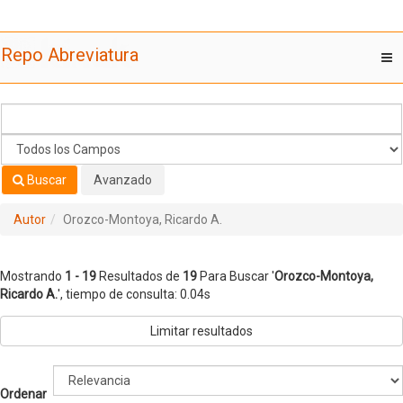
Mostrando
Saltar al contenido
1 - 19
Resultados de
19
Para Buscar '
Orozco-Montoya,
Repo Abreviatura
T
Ricardo A.
'
nav
Buscar
Avanzado
Autor
Orozco-Montoya, Ricardo A.
Mostrando
1 - 19
Resultados de
19
Para Buscar '
Orozco-Montoya,
Ricardo A.
'
, tiempo de consulta: 0.04s
Limitar resultados
Ordenar