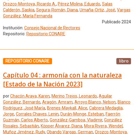
Orozco-Montoya, Ricardo A.
,
Pérez Molina, Eduardo
,
Salas
Calderón, Saskia
,
Segura-Román, Diana
,
Umaña-Ortiz, José
,
Vargas
González, María Fernanda
Publicado 2024
Institución:
Consejo Nacional de Rectores
Repositorio:
Repositorio CONARE
libro
REPOSITORIO CONARE
Capítulo 04 : armonía con la naturaleza
[Estado de la Nación 2023]
por
Chacón Araya, Karen
,
Merino Trejos, Leonardo
,
Aguilar
González, Bernardo
,
Aragón, Amram
,
Arroyo Blanco, Nelson
,
Blanco
Rodríguez, José María
,
Brenes-Maykall, Alice
,
Cabrera Medaglia,
Jorge
,
Corrales Chaves, Lenin
,
Durán-Monge, Esteban
,
Faerrón
Guzmán, Carlos Alberto
,
González-Gamboa, Vladimir
,
González
Rosales, Sebastián
,
Köpper Álvarez, Diana
,
Mora Rivera, Wendel
,
Muñoz Jiménez, Rudy
,
Obando Vargas, German
,
Orozco-Montoya,