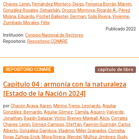
Chaves, Lenin
,
Fernández Montero, Diego
,
Fonseca Borrás, Marvin
,
González Rosales, Sebastián
,
Orozco-Montoya, Ricardo A.
,
Pérez
Molina, Eduardo
,
Pochet Ballester, German
,
Solís Rivera, Vivienne
,
Zumbado Morales, Félix
Publicado 2022
Institución:
Consejo Nacional de Rectores
Repositorio:
Repositorio CONARE
capítulo de libro
REPOSITORIO CONARE
Capítulo 04 : armonía con la naturaleza
[Estado de la Nación 2024]
por
Chacón Araya, Karen
,
Merino Trejos, Leonardo
,
Aguilar
González, Bernardo
,
Aguilar Gómez, Camila
,
Agüero-Valverde,
Jonathan
,
Bazán Salazar, Víctor
,
Brenes-Maykall, Alice
,
Corrales
Chaves, Lenin
,
Gómez-Campos, Steffan
,
Faerrón Guzmán, Carlos
Alberto
,
González-Gamboa, Vladimir
,
Miller Granados, Cornelia
,
Rojas Zúñiga, Erick
,
Mora Rivera, Wendel
,
Muñoz Jiménez, Rudy
,