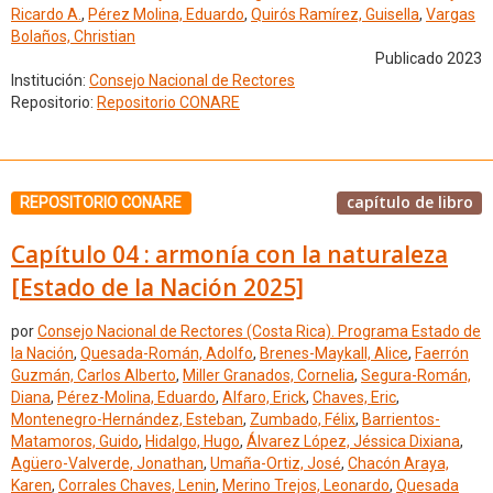
Ricardo A.
,
Pérez Molina, Eduardo
,
Quirós Ramírez, Guisella
,
Vargas
Bolaños, Christian
Publicado 2023
Institución:
Consejo Nacional de Rectores
Repositorio:
Repositorio CONARE
capítulo de libro
REPOSITORIO CONARE
Capítulo 04 : armonía con la naturaleza
[Estado de la Nación 2025]
por
Consejo Nacional de Rectores (Costa Rica). Programa Estado de
la Nación
,
Quesada-Román, Adolfo
,
Brenes-Maykall, Alice
,
Faerrón
Guzmán, Carlos Alberto
,
Miller Granados, Cornelia
,
Segura-Román,
Diana
,
Pérez-Molina, Eduardo
,
Alfaro, Erick
,
Chaves, Eric
,
Montenegro-Hernández, Esteban
,
Zumbado, Félix
,
Barrientos-
Matamoros, Guido
,
Hidalgo, Hugo
,
Álvarez López, Jéssica Dixiana
,
Agüero-Valverde, Jonathan
,
Umaña-Ortiz, José
,
Chacón Araya,
Karen
,
Corrales Chaves, Lenin
,
Merino Trejos, Leonardo
,
Quesada