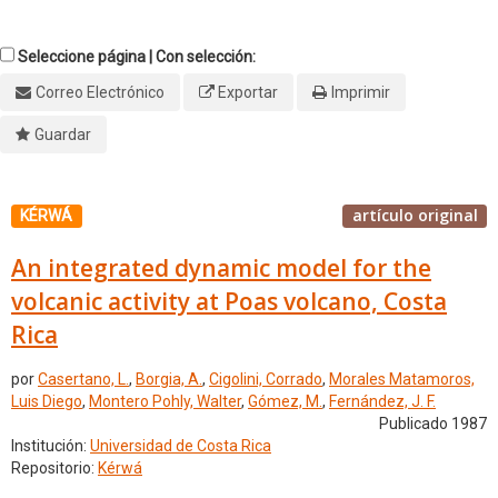
Seleccione página | Con selección:
Correo Electrónico
Exportar
Imprimir
Guardar
artículo original
KÉRWÁ
An integrated dynamic model for the
volcanic activity at Poas volcano, Costa
Rica
por
Casertano, L.
,
Borgia, A.
,
Cigolini, Corrado
,
Morales Matamoros,
Luis Diego
,
Montero Pohly, Walter
,
Gómez, M.
,
Fernández, J. F.
Publicado 1987
Institución:
Universidad de Costa Rica
Repositorio:
Kérwá