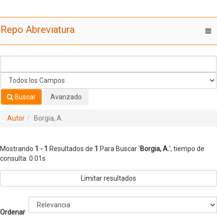
Mostrando
Saltar al contenido
1 - 1
Resultados de
1
Para Buscar '
Borgia, A.
'
Repo Abreviatura
T
nav
Buscar
Avanzado
Autor
Borgia, A.
Mostrando
1 - 1
Resultados de
1
Para Buscar '
Borgia, A.
'
, tiempo de
consulta: 0.01s
Limitar resultados
Ordenar