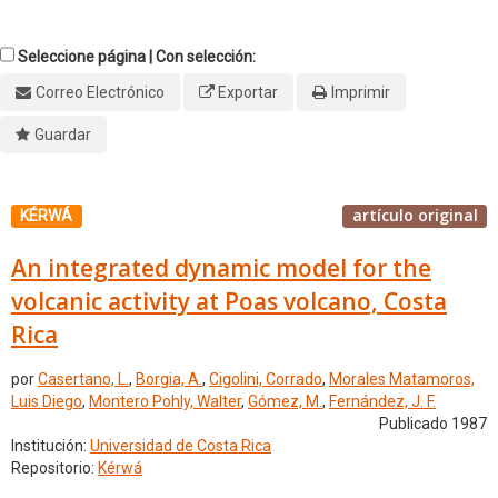
Seleccione página | Con selección:
Correo Electrónico
Exportar
Imprimir
Guardar
artículo original
KÉRWÁ
An integrated dynamic model for the
volcanic activity at Poas volcano, Costa
Rica
por
Casertano, L.
,
Borgia, A.
,
Cigolini, Corrado
,
Morales Matamoros,
Luis Diego
,
Montero Pohly, Walter
,
Gómez, M.
,
Fernández, J. F.
Publicado 1987
Institución:
Universidad de Costa Rica
Repositorio:
Kérwá