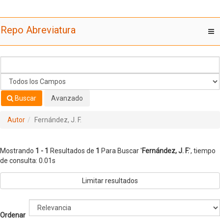
Mostrando
Saltar al contenido
1 - 1
Resultados de
1
Para Buscar '
Fernández, J. F.
'
Repo Abreviatura
T
nav
Buscar
Avanzado
Autor
Fernández, J. F.
Mostrando
1 - 1
Resultados de
1
Para Buscar '
Fernández, J. F.
'
, tiempo
de consulta: 0.01s
Limitar resultados
Ordenar