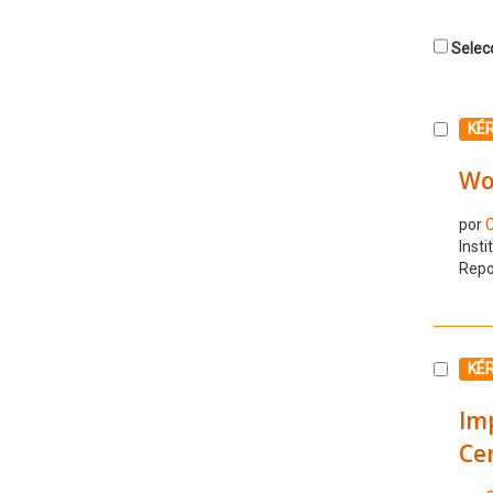
Selecc
Selecc
KÉ
Wo
por
C
Insti
Repo
Selecc
KÉ
Imp
Ce