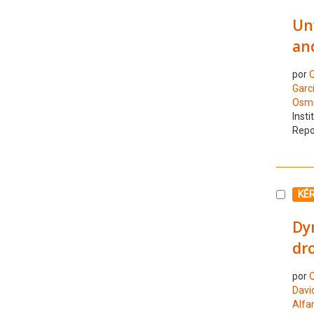
Unv
an
por
Q
Garcí
Osmí
Insti
Repo
Selecc
KÉ
Dyn
dro
por
Q
Davi
Alfar