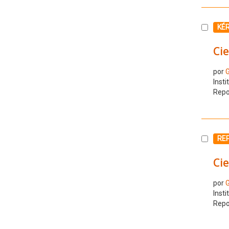
Selecc
KÉ
Cie
por
G
Insti
Repo
Selecc
RE
Cie
por
G
Insti
Repo