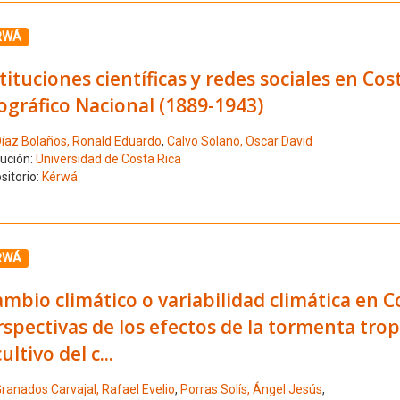
ione el número de resultado 8
RWÁ
tituciones científicas y redes sociales en Costa
ográfico Nacional (1889-1943)
íaz Bolaños, Ronald Eduardo
,
Calvo Solano, Oscar David
tución:
Universidad de Costa Rica
sitorio:
Kérwá
ione el número de resultado 9
RWÁ
mbio climático o variabilidad climática en C
spectivas de los efectos de la tormenta tro
cultivo del c...
ranados Carvajal, Rafael Evelio
,
Porras Solís, Ángel Jesús
,