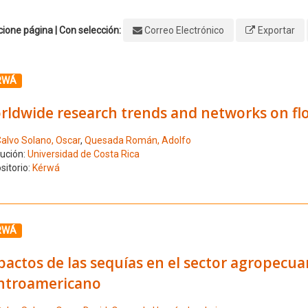
ione página | Con selección:
Correo Electrónico
Exportar
ione el número de resultado 1
RWÁ
rldwide research trends and networks on fl
alvo Solano, Oscar
,
Quesada Román, Adolfo
tución:
Universidad de Costa Rica
sitorio:
Kérwá
ione el número de resultado 2
RWÁ
actos de las sequías en el sector agropecua
ntroamericano