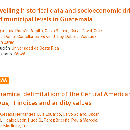
eiling historical data and socioeconomic driv
d municipal levels in Guatemala
uesada Román, Adolfo
,
Calvo Solano, Oscar David
,
Cruz
a, Daniel
,
Castellanos, Edwin J.
,
Ley, Débora
,
Vásquez,
n Jared
tución:
Universidad de Costa Rica
sitorio:
Kérwá
ione el número de resultado 12
RWÁ
amical delimitation of the Central America
ught indices and aridity values
uesada Hernández, Luis Eduardo
,
Calvo Solano, Oscar
d
,
Hidalgo León, Hugo G.
,
Pérez Briceño, Paula Marcela
,
o Martínez, Eric J.