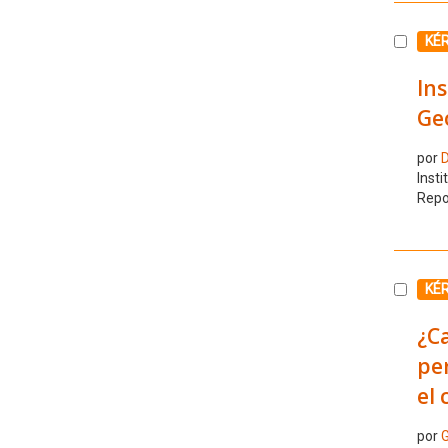
Selecc
KÉ
Ins
Ge
por
D
Insti
Repo
Selecc
KÉ
¿Ca
per
el 
por
G