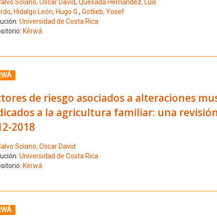
alvo Solano, Oscar David
,
Quesada Hernández, Luis
rdo
,
Hidalgo León, Hugo G.
,
Gotlieb, Yosef
tución:
Universidad de Costa Rica
sitorio:
Kérwá
ione el número de resultado 3
RWÁ
tores de riesgo asociados a alteraciones m
icados a la agricultura familiar: una revisió
12-2018
alvo Solano, Oscar David
tución:
Universidad de Costa Rica
sitorio:
Kérwá
ione el número de resultado 4
RWÁ