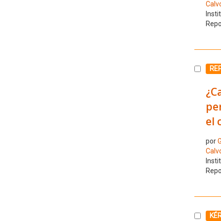
Calv
Insti
Repo
Selecc
RE
¿Ca
per
el 
por
G
Calv
Insti
Repo
Selecc
KÉ