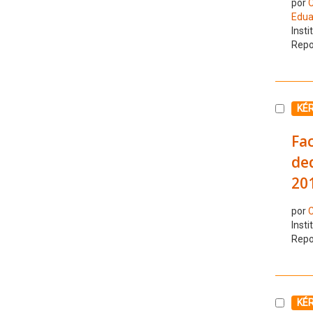
por
C
Edua
Insti
Repo
Selecc
KÉ
Fac
ded
20
por
C
Insti
Repo
Selecc
KÉ