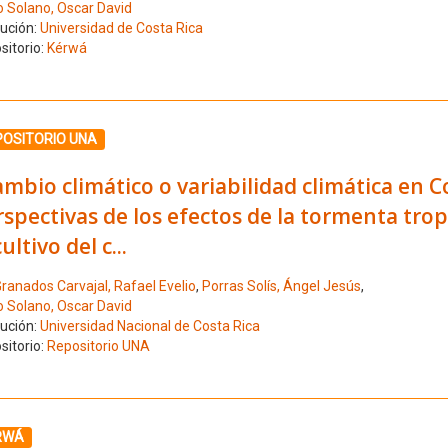
o Solano, Oscar David
tución:
Universidad de Costa Rica
sitorio:
Kérwá
ione el número de resultado 10
POSITORIO UNA
mbio climático o variabilidad climática en C
spectivas de los efectos de la tormenta tro
cultivo del c...
ranados Carvajal, Rafael Evelio
,
Porras Solís, Ángel Jesús
,
o Solano, Oscar David
tución:
Universidad Nacional de Costa Rica
sitorio:
Repositorio UNA
ione el número de resultado 11
RWÁ