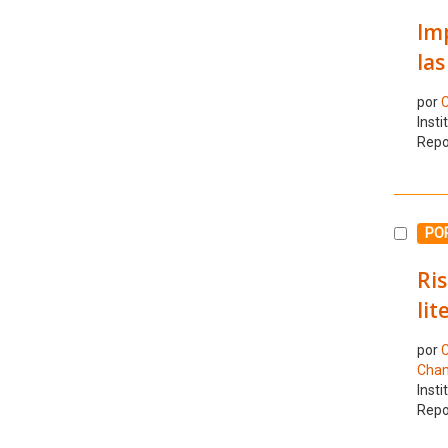
Imp
las
por
C
Insti
Repo
Selecc
PO
Ris
lit
por
C
Cham
Insti
Repo