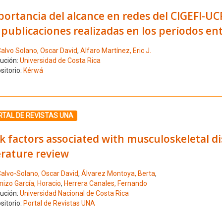
ortancia del alcance en redes del CIGEFI-UC
 publicaciones realizadas en los períodos en
alvo Solano, Oscar David
,
Alfaro Martínez, Eric J.
tución:
Universidad de Costa Rica
sitorio:
Kérwá
ione el número de resultado 5
RTAL DE REVISTAS UNA
k factors associated with musculoskeletal di
erature review
alvo-Solano, Oscar David
,
Álvarez Montoya, Berta
,
izo García, Horacio
,
Herrera Canales, Fernando
tución:
Universidad Nacional de Costa Rica
sitorio:
Portal de Revistas UNA