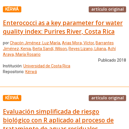
artículo original
KÉRWÁ
Enterococci as a key parameter for water
quality index: Purires River, Costa Rica
por
Chacón Jiménez, Luz María
,
Arias Mora, Víctor
,
Barrantes
Jiménez, Kenia
,
Beita Sandí, Wilson
,
Reyes Lizano, Liliana
,
Achí
Araya, María Rosario
Publicado 2018
Institución:
Universidad de Costa Rica
Repositorio:
Kérwá
artículo original
KÉRWÁ
Evaluación simplificada de riesgo
biológico con R aplicado al proceso de
tratamiento de aguas residuales