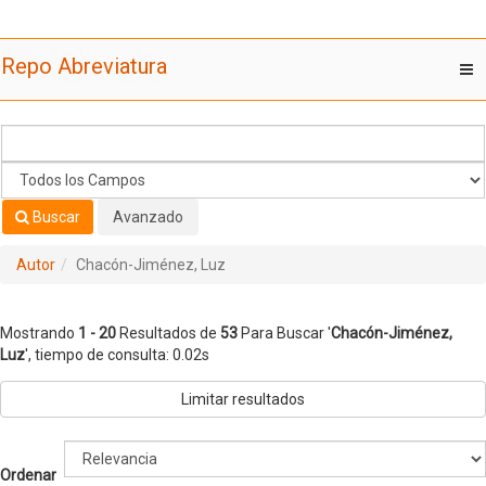
Mostrando
Saltar al contenido
1 - 20
Resultados de
53
Para Buscar '
Chacón-Jiménez, Luz
'
Repo Abreviatura
T
nav
Buscar
Avanzado
Autor
Chacón-Jiménez, Luz
Mostrando
1 - 20
Resultados de
53
Para Buscar '
Chacón-Jiménez,
Luz
'
, tiempo de consulta: 0.02s
Limitar resultados
Ordenar