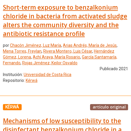
Short-term exposure to benzalkonium
chloride in bacteria from activated sludge
alters the community diversity and the
antibiotic resistance profile
por
Chacón Jiménez, Luz María
,
Arias Andrés, María de Jesús
,
Mena Torres, Freylan
,
Rivera Montero, Luis César
,
Hernández
Gómez, Lorena
,
Achí Araya, María Rosario
,
García Santamaría,
Fernando
,
Rojas Jiménez, Keilor Osvaldo
Publicado 2021
Institución:
Universidad de Costa Rica
Repositorio:
Kérwá
artículo original
KÉRWÁ
Mechanisms of low susceptibility to the
disinfectant benzalkonium chloride in a