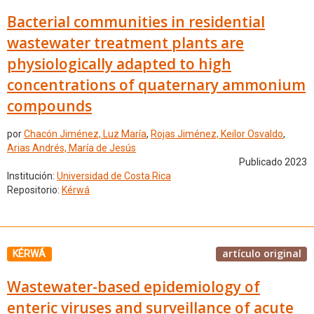
Bacterial communities in residential
wastewater treatment plants are
physiologically adapted to high
concentrations of quaternary ammonium
compounds
por
Chacón Jiménez, Luz María
,
Rojas Jiménez, Keilor Osvaldo
,
Arias Andrés, María de Jesús
Publicado 2023
Institución:
Universidad de Costa Rica
Repositorio:
Kérwá
artículo original
KÉRWÁ
Wastewater-based epidemiology of
enteric viruses and surveillance of acute