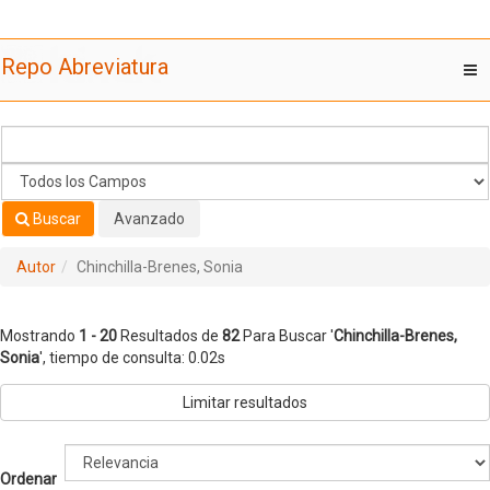
Mostrando
Saltar al contenido
1 - 20
Resultados de
82
Para Buscar '
Chinchilla-Brenes,
Repo Abreviatura
T
Sonia
'
nav
Buscar
Avanzado
Autor
Chinchilla-Brenes, Sonia
Mostrando
1 - 20
Resultados de
82
Para Buscar '
Chinchilla-Brenes,
Sonia
'
, tiempo de consulta: 0.02s
Limitar resultados
Ordenar