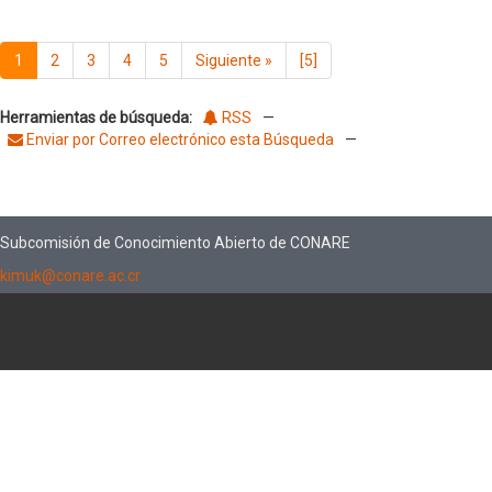
1
2
3
4
5
Siguiente
»
[5]
Herramientas de búsqueda:
RSS
—
Enviar por Correo electrónico esta Búsqueda
—
Subcomisión de Conocimiento Abierto de CONARE
kimuk@conare.ac.cr