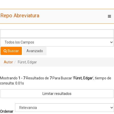
Mostrando
Saltar al contenido
1 - 7
Resultados de
7
Para Buscar '
Fürst, Edgar
'
Repo Abreviatura
T
nav
Buscar
Avanzado
Autor
Fürst, Edgar
Mostrando
1 - 7
Resultados de
7
Para Buscar '
Fürst, Edgar
'
, tiempo de
consulta: 0.01s
Limitar resultados
Ordenar