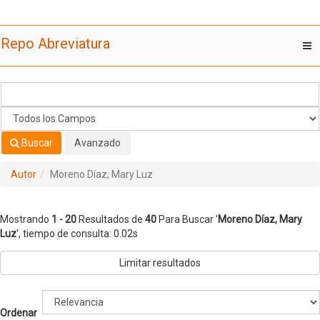
Mostrando
Saltar al contenido
1 - 20
Resultados de
40
Para Buscar '
Moreno Díaz, Mary
Repo Abreviatura
T
Luz
'
nav
Buscar
Avanzado
Autor
Moreno Díaz, Mary Luz
Mostrando
1 - 20
Resultados de
40
Para Buscar '
Moreno Díaz, Mary
Luz
'
, tiempo de consulta: 0.02s
Limitar resultados
Ordenar