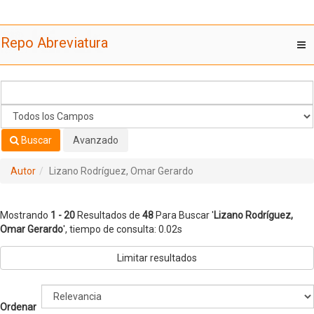
Mostrando
Saltar al contenido
1 - 20
Resultados de
48
Para Buscar '
Lizano Rodríguez,
Repo Abreviatura
T
Omar Gerardo
'
nav
Buscar
Avanzado
Autor
Lizano Rodríguez, Omar Gerardo
Mostrando
1 - 20
Resultados de
48
Para Buscar '
Lizano Rodríguez,
Omar Gerardo
'
, tiempo de consulta: 0.02s
Limitar resultados
Ordenar