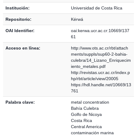
Institución:
Universidad de Costa Rica
Repositorio:
Kérwá
OAI Identifier:
oai:kerwa.ucr.ac.cr:10669/137
61
Acceso en línea:
http://www.ots.ac.cr/rbt/attach
ments/suppls/sup60-2-bahia-
culebra/14_Lizano_Enriquecim
iento_metales.pdf
http://revistas.ucr.ac.cr/index.p
hp/rbt/article/view/20005
https://hdl.handle.net/10669/13
761
Palabra clave:
metal concentration
Bahía Culebra
Golfo de Nicoya
Costa Rica
Central America
contaminación marina