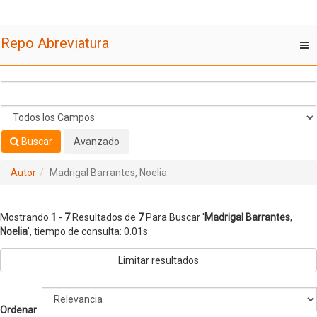
Mostrando
Saltar al contenido
1 - 7
Resultados de
7
Para Buscar '
Madrigal Barrantes,
Repo Abreviatura
T
Noelia
'
nav
Buscar
Avanzado
Autor
Madrigal Barrantes, Noelia
Mostrando
1 - 7
Resultados de
7
Para Buscar '
Madrigal Barrantes,
Noelia
'
, tiempo de consulta: 0.01s
Limitar resultados
Ordenar