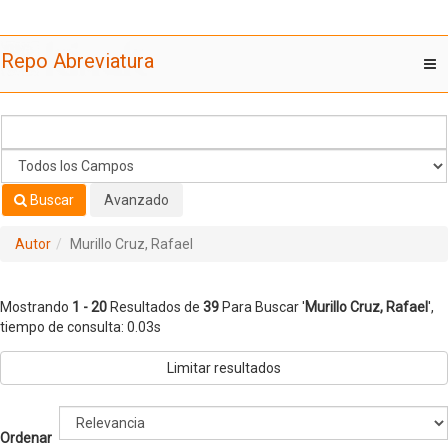
Mostrando
Saltar al contenido
1 - 20
Resultados de
39
Para Buscar '
Murillo Cruz, Rafael
'
Repo Abreviatura
T
nav
Buscar
Avanzado
Autor
Murillo Cruz, Rafael
Mostrando
1 - 20
Resultados de
39
Para Buscar '
Murillo Cruz, Rafael
'
,
tiempo de consulta: 0.03s
Limitar resultados
Ordenar