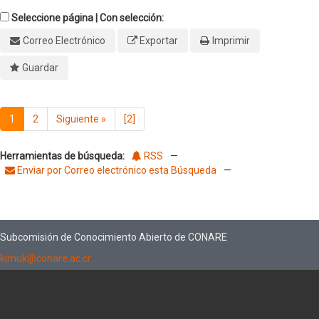
Seleccione página | Con selección:
Correo Electrónico
Exportar
Imprimir
Guardar
1
2
Siguiente
»
[2]
Herramientas de búsqueda:
RSS
—
Enviar por Correo electrónico esta Búsqueda
—
Subcomisión de Conocimiento Abierto de CONARE
kimuk@conare.ac.cr