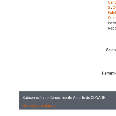
Carl
S.
,
O
Este
Guzm
Insti
Repo
Selecc
Herrami
Subcomisión de Conocimiento Abierto de CONARE
kimuk@conare.ac.cr