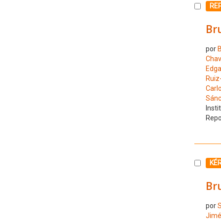
Selecc
RE
Br
por
Chav
Edga
Ruiz
Carl
Sánc
Insti
Repo
Selecc
KÉ
Br
por
S
Jimé