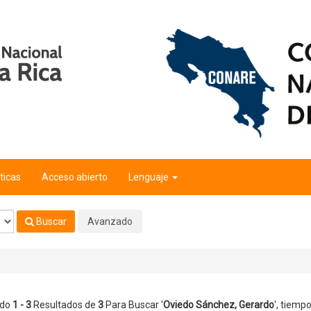
o
'
ticas
Acceso abierto
Lenguaje
Buscar
Avanzado
ndo
1 - 3
Resultados de
3
Para Buscar '
Oviedo Sánchez, Gerardo
'
, tiempo