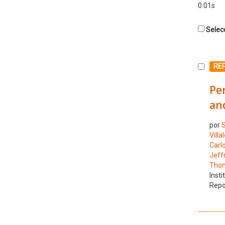
0.01s
Selecc
Selecc
RE
Per
an
por
S
Villa
Carl
Jeff
Thom
Insti
Repo