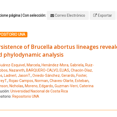
ione página | Con selección:
Correo Electrónico
Exportar
ione el número de resultado 1
POSITORIO UNA
sistence of Brucella abortus lineages revea
d phylodynamic analysis
uárez-Esquivel, Marcela
,
Henández-Mora, Gabriela
,
Ruiz-
lobos, Nazareth
,
BARQUERO-CALVO, ELIAS
,
Chacón-Díaz,
os
,
LadnerI, JasonT.
,
Oviedo-Sánchez, Gerardo
,
Foster,
reyT.
,
Rojas-Campos, Norman
,
Chaves-Olarte, Esteban
,
son, Nicholas
,
Moreno, Edgardo
,
Guzman-Verri, Caterina
tución:
Universidad Nacional de Costa Rica
sitorio:
Repositorio UNA