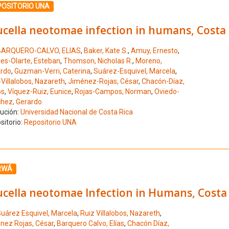
ione el número de resultado 2
POSITORIO UNA
ucella neotomae infection in humans, Costa 
BARQUERO-CALVO, ELIAS
,
Baker, Kate S.
,
Amuy, Ernesto
,
es-Olarte, Esteban
,
Thomson, Nicholas R.
,
Moreno,
rdo
,
Guzman-Verri, Caterina
,
Suárez-Esquivel, Marcela
,
-Villalobos, Nazareth
,
Jiménez-Rojas, César
,
Chacón-Díaz,
os
,
Víquez-Ruiz, Eunice
,
Rojas-Campos, Norman
,
Oviedo-
hez, Gerardo
tución:
Universidad Nacional de Costa Rica
sitorio:
Repositorio UNA
ione el número de resultado 3
RWÁ
ucella neotomae Infection in Humans, Costa 
uárez Esquivel, Marcela
,
Ruiz Villalobos, Nazareth
,
nez Rojas, César
,
Barquero Calvo, Elías
,
Chacón Díaz,