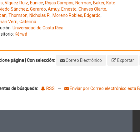
os
,
Víquez Ruiz, Eunice
,
Rojas Campos, Norman
,
Baker, Kate
viedo Sánchez, Gerardo
,
Amuy, Ernesto
,
Chaves Olarte,
ban
,
Thomson, Nicholas R.
,
Moreno Robles, Edgardo
,
án Verri, Caterina
tución:
Universidad de Costa Rica
sitorio:
Kérwá
ione página | Con selección:
Correo Electrónico
Exportar
entas de búsqueda:
RSS
—
Enviar por Correo electrónico esta