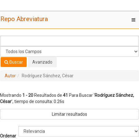
Mostrando
Saltar al contenido
1 - 20
Resultados de
41
Para Buscar '
Rodríguez Sánchez,
Repo Abreviatura
T
César
'
nav
Buscar
Avanzado
Autor
Rodríguez Sánchez, César
Mostrando
1 - 20
Resultados de
41
Para Buscar '
Rodríguez Sánchez,
César
'
, tiempo de consulta: 0.26s
Limitar resultados
Ordenar