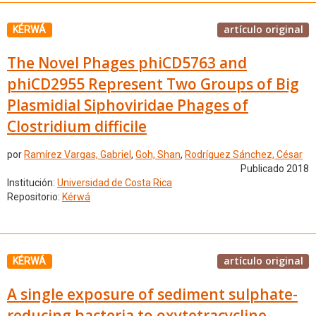
artículo original
KÉRWÁ
The Novel Phages phiCD5763 and
phiCD2955 Represent Two Groups of Big
Plasmidial Siphoviridae Phages of
Clostridium difficile
por
Ramírez Vargas, Gabriel
,
Goh, Shan
,
Rodríguez Sánchez, César
Publicado 2018
Institución:
Universidad de Costa Rica
Repositorio:
Kérwá
artículo original
KÉRWÁ
A single exposure of sediment sulphate-
reducing bacteria to oxytetracycline