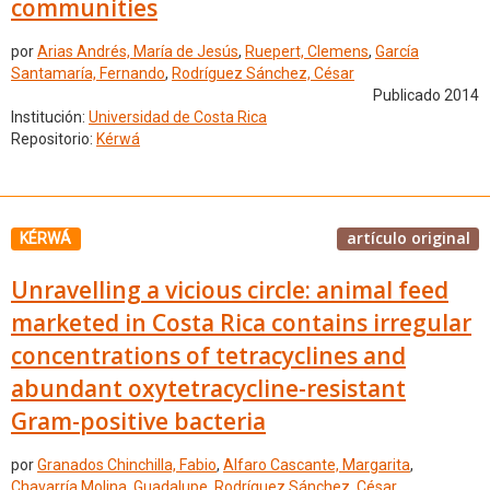
communities
por
Arias Andrés, María de Jesús
,
Ruepert, Clemens
,
García
Santamaría, Fernando
,
Rodríguez Sánchez, César
Publicado 2014
Institución:
Universidad de Costa Rica
Repositorio:
Kérwá
artículo original
KÉRWÁ
Unravelling a vicious circle: animal feed
marketed in Costa Rica contains irregular
concentrations of tetracyclines and
abundant oxytetracycline-resistant
Gram-positive bacteria
por
Granados Chinchilla, Fabio
,
Alfaro Cascante, Margarita
,
Chavarría Molina, Guadalupe
,
Rodríguez Sánchez, César