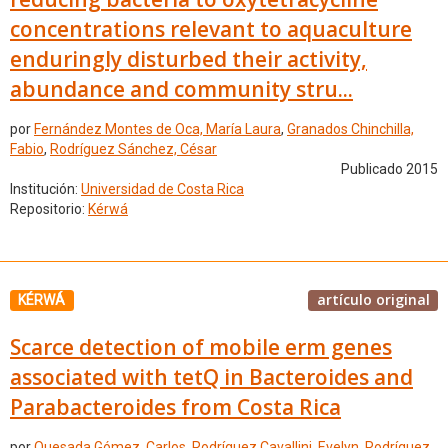
concentrations relevant to aquaculture
enduringly disturbed their activity,
abundance and community stru...
por
Fernández Montes de Oca, María Laura
,
Granados Chinchilla,
Fabio
,
Rodríguez Sánchez, César
Publicado 2015
Institución:
Universidad de Costa Rica
Repositorio:
Kérwá
artículo original
KÉRWÁ
Scarce detection of mobile erm genes
associated with tetQ in Bacteroides and
Parabacteroides from Costa Rica
por
Quesada Gómez, Carlos
,
Rodríguez Cavallini, Evelyn
,
Rodríguez