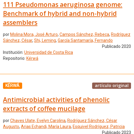
111 Pseudomonas aeruginosa genome:
Benchmark of hybrid and non-hybrid
assemblers
por
Molina Mora, José Arturo
,
Campos Sánchez, Rebeca
,
Rodríguez
Sánchez, César
,
Shi, Leming
,
García Santamaría, Fernando
Publicado 2020
Institución:
Universidad de Costa Rica
Repositorio:
Kérwá
artículo original
KÉRWÁ
Antimicrobial activities of phenolic
extracts of coffee mucilage
por
Chaves Ulate, Evelyn Carolina
,
Rodríguez Sánchez, César
Augusto
,
Arias Echandi, María Laura
,
Esquivel Rodríguez, Patricia
Publicado 2023