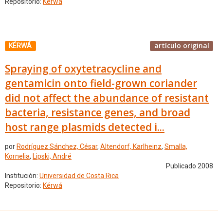
Repositorio:
Kérwá
artículo original
KÉRWÁ
Spraying of oxytetracycline and
gentamicin onto field-grown coriander
did not affect the abundance of resistant
bacteria, resistance genes, and broad
host range plasmids detected i...
por
Rodríguez Sánchez, César
,
Altendorf, Karlheinz
,
Smalla,
Kornelia
,
Lipski, André
Publicado 2008
Institución:
Universidad de Costa Rica
Repositorio:
Kérwá