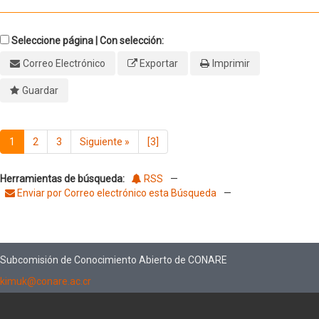
Seleccione página | Con selección:
Correo Electrónico
Exportar
Imprimir
Guardar
1
2
3
Siguiente
»
[3]
Herramientas de búsqueda:
RSS
—
Enviar por Correo electrónico esta Búsqueda
—
Subcomisión de Conocimiento Abierto de CONARE
kimuk@conare.ac.cr