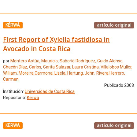
artículo original
KÉRWÁ
First Report of Xylella fastidiosa in
Avocado in Costa Rica
por
Montero Astúa, Mauricio
,
Saborío Rodríguez, Guido Alonso
,
Chacón Díaz, Carlos
,
Garita Salazar, Laura Cristina
,
Villalobos Muller,
William
,
Moreira Carmona, Lisela
,
Hartung, John
,
Rivera Herrero,
Carmen
Publicado 2008
Institución:
Universidad de Costa Rica
Repositorio:
Kérwá
artículo original
KÉRWÁ