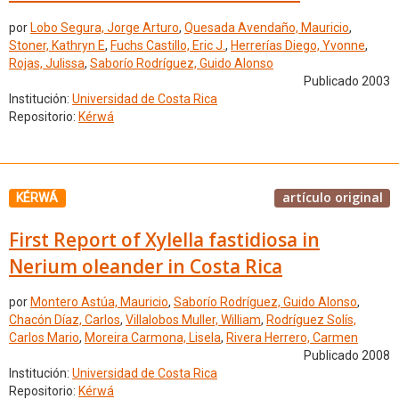
por
Lobo Segura, Jorge Arturo
,
Quesada Avendaño, Mauricio
,
Stoner, Kathryn E
,
Fuchs Castillo, Eric J.
,
Herrerías Diego, Yvonne
,
Rojas, Julissa
,
Saborío Rodríguez, Guido Alonso
Publicado 2003
Institución:
Universidad de Costa Rica
Repositorio:
Kérwá
artículo original
KÉRWÁ
First Report of Xylella fastidiosa in
Nerium oleander in Costa Rica
por
Montero Astúa, Mauricio
,
Saborío Rodríguez, Guido Alonso
,
Chacón Díaz, Carlos
,
Villalobos Muller, William
,
Rodríguez Solís,
Carlos Mario
,
Moreira Carmona, Lisela
,
Rivera Herrero, Carmen
Publicado 2008
Institución:
Universidad de Costa Rica
Repositorio:
Kérwá