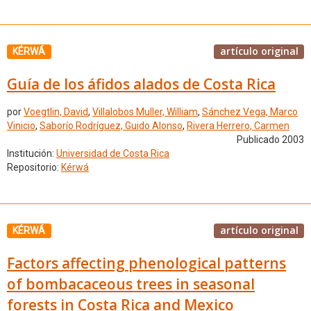
artículo original
KÉRWÁ
Guía de los áfidos alados de Costa Rica
por
Voegtlin, David
,
Villalobos Muller, William
,
Sánchez Vega, Marco
Vinicio
,
Saborío Rodríguez, Guido Alonso
,
Rivera Herrero, Carmen
Publicado 2003
Institución:
Universidad de Costa Rica
Repositorio:
Kérwá
artículo original
KÉRWÁ
Factors affecting phenological patterns
of bombacaceous trees in seasonal
forests in Costa Rica and Mexico