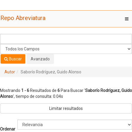
Mostrando
Saltar al contenido
1 - 6
Resultados de
6
Para Buscar '
Saborío Rodríguez, Guido
Repo Abreviatura
T
Alonso
'
nav
Buscar
Avanzado
Autor
Saborío Rodríguez, Guido Alonso
Mostrando
1 - 6
Resultados de
6
Para Buscar '
Saborío Rodríguez, Guido
Alonso
'
, tiempo de consulta: 0.04s
Limitar resultados
Ordenar