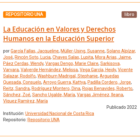
libro
REPOSITORIO UNA
La Educación en Valores y Derechos
Humanos en la Educación Superior
por
García Fallas, Jacqueline
,
Müller-Using, Susanne
,
Solano Alpízar,
José
,
Rincón Soto, Lucia
,
Chaves Salas, Lupita
,
Mora Arias, Jaime
,
Páez Cerdas, Wendy
,
Vargas Dengo, Marie Claire
,
Sarkisova,
Varvara
,
Valverde Hernández, Melissa
,
Vega García, Heidy
,
Vicente
Salazar, Rodolfo
,
Washburn Madrigal, Stephanie
,
Arguedas
Quesada, Consuelo
,
Arroyo Guerra, Kattya
,
Padilla Cordero, Jorge
,
Reitz, Sandra
,
Rodríguez Montero, Dina
,
Rojas Benavides, Roberto
,
Sánchez, Zoé
,
Sancho Ugalde, María
,
Vargas Jiménez, Ileana
,
Víquez Ramírez, María
Publicado 2022
Institución:
Universidad Nacional de Costa Rica
Repositorio:
Repositorio UNA