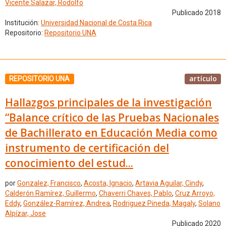
Vicente Salazar, Rodolfo
Publicado 2018
Institución:
Universidad Nacional de Costa Rica
Repositorio:
Repositorio UNA
artículo
REPOSITORIO UNA
Hallazgos principales de la investigación
“Balance crítico de las Pruebas Nacionales
de Bachillerato en Educación Media como
instrumento de certificación del
conocimiento del estud...
por
Gonzalez, Francisco
,
Acosta, Ignacio
,
Artavia Aguilar, Cindy
,
Calderón Ramírez, Guillermo
,
Chaverri Chaves, Pablo
,
Cruz Arroyo,
Eddy
,
González-Ramírez, Andrea
,
Rodriguez Pineda, Magaly
,
Solano
Alpízar, Jose
Publicado 2020