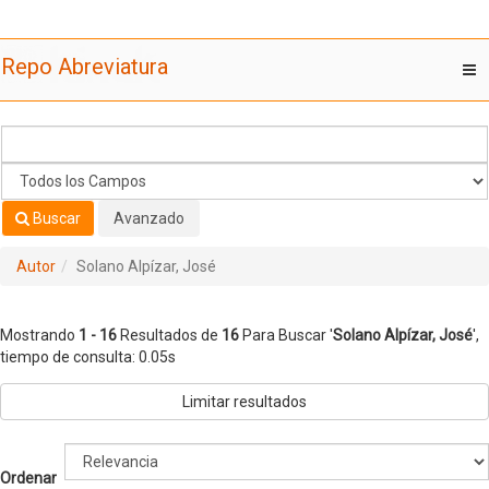
Mostrando
Saltar al contenido
1 - 16
Resultados de
16
Para Buscar '
Solano Alpízar, José
'
Repo Abreviatura
T
nav
Buscar
Avanzado
Autor
Solano Alpízar, José
Mostrando
1 - 16
Resultados de
16
Para Buscar '
Solano Alpízar, José
'
,
tiempo de consulta: 0.05s
Limitar resultados
Ordenar