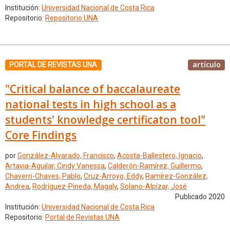
Institución:
Universidad Nacional de Costa Rica
Repositorio:
Repositorio UNA
artículo
PORTAL DE REVISTAS UNA
"Critical balance of baccalaureate
national tests in high school as a
students' knowledge certificaton tool"
Core Findings
por
González-Alvarado, Francisco
,
Acosta-Ballestero, Ignacio
,
Artavia-Aguilar, Cindy Vanessa
,
Calderón-Ramírez, Guillermo
,
Chaverri-Chaves, Pablo
,
Cruz-Arroyo, Eddy
,
Ramírez-González,
Andrea
,
Rodríguez-Pineda, Magaly
,
Solano-Alpízar, José
Publicado 2020
Institución:
Universidad Nacional de Costa Rica
Repositorio:
Portal de Revistas UNA