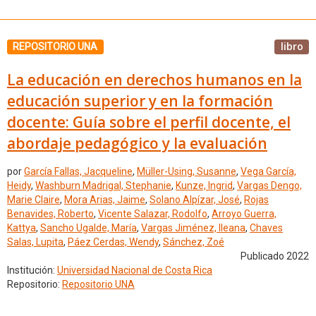
libro
REPOSITORIO UNA
La educación en derechos humanos en la
educación superior y en la formación
docente: Guía sobre el perfil docente, el
abordaje pedagógico y la evaluación
por
García Fallas, Jacqueline
,
Müller-Using, Susanne
,
Vega García,
Heidy
,
Washburn Madrigal, Stephanie
,
Kunze, Ingrid
,
Vargas Dengo,
Marie Claire
,
Mora Arias, Jaime
,
Solano Alpízar, José
,
Rojas
Benavides, Roberto
,
Vicente Salazar, Rodolfo
,
Arroyo Guerra,
Kattya
,
Sancho Ugalde, María
,
Vargas Jiménez, Ileana
,
Chaves
Salas, Lupita
,
Páez Cerdas, Wendy
,
Sánchez, Zoé
Publicado 2022
Institución:
Universidad Nacional de Costa Rica
Repositorio:
Repositorio UNA