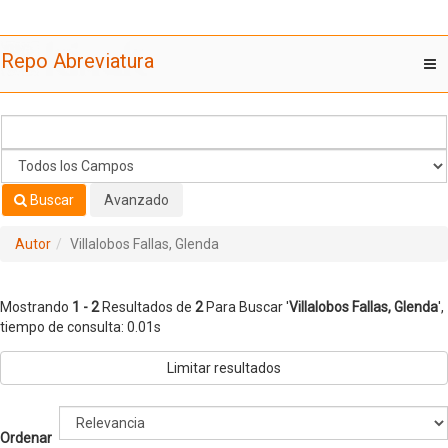
Mostrando
Saltar al contenido
1 - 2
Resultados de
2
Para Buscar '
Villalobos Fallas, Glenda
'
Repo Abreviatura
T
nav
Buscar
Avanzado
Autor
Villalobos Fallas, Glenda
Mostrando
1 - 2
Resultados de
2
Para Buscar '
Villalobos Fallas, Glenda
'
,
tiempo de consulta: 0.01s
Limitar resultados
Ordenar