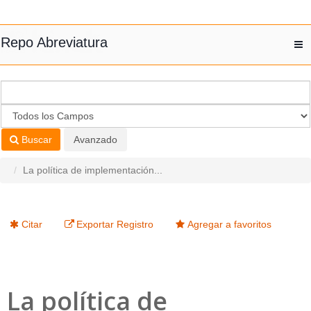
Saltar al contenido
Repo Abreviatura
T
nav
Buscar
Avanzado
La política de implementación...
Citar
Exportar Registro
Agregar a favoritos
La política de