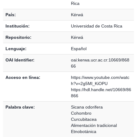
Rica
País:
Kérwá
Institución:
Universidad de Costa Rica
Repositorio:
Kérwá
Lenguaje:
Español
OAI Identifier:
oai:kerwa.ucr.ac.cr:10669/868
66
Acceso en línea:
https://www.youtube.com/watc
h?v=2g5Ml_KiOPU
https://hdl.handle.net/10669/86
866
Palabra clave:
Sicana odorifera
Cohombro
Curcubitacea
Alimentación tradicional
Etnobotánica