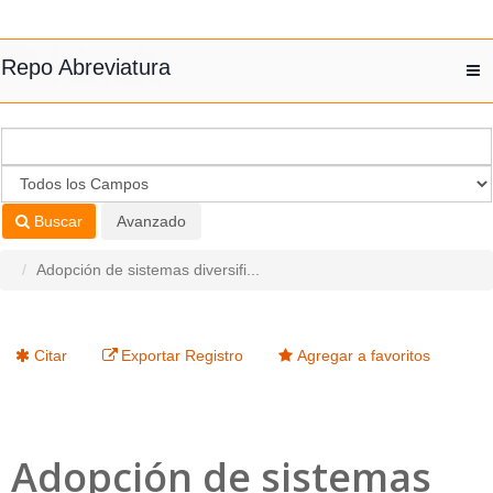
Saltar al contenido
Repo Abreviatura
T
nav
Buscar
Avanzado
Adopción de sistemas diversifi...
Citar
Exportar Registro
Agregar a favoritos
Adopción de sistemas