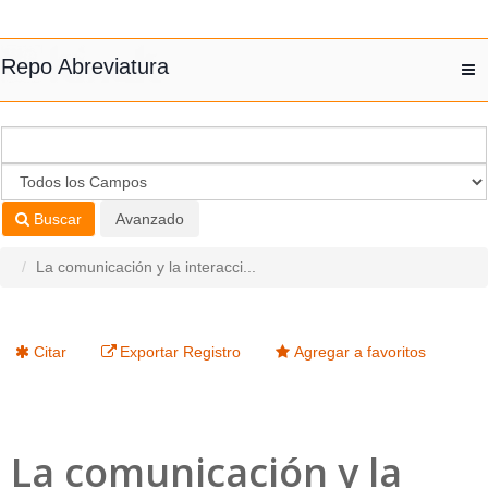
Saltar al contenido
Repo Abreviatura
T
nav
Buscar
Avanzado
La comunicación y la interacci...
Citar
Exportar Registro
Agregar a favoritos
La comunicación y la