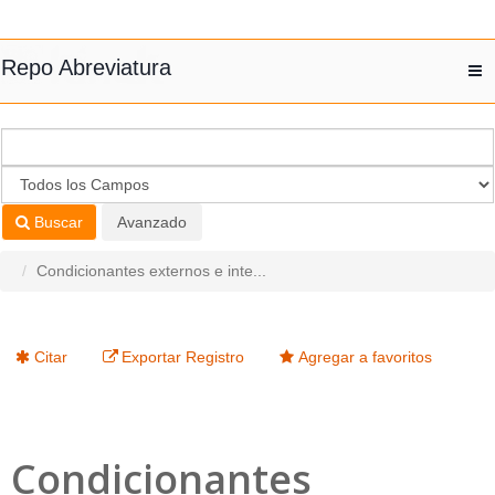
Saltar al contenido
Repo Abreviatura
T
nav
Buscar
Avanzado
Condicionantes externos e inte...
Citar
Exportar Registro
Agregar a favoritos
Condicionantes