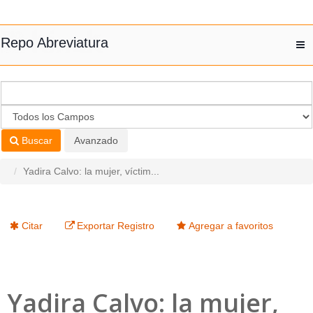
Saltar al contenido
Repo Abreviatura
T
nav
Buscar
Avanzado
Yadira Calvo: la mujer, víctim...
Citar
Exportar Registro
Agregar a favoritos
Yadira Calvo: la mujer,