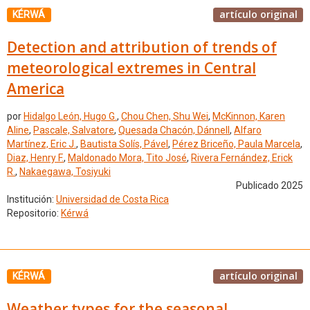
artículo original
KÉRWÁ
Detection and attribution of trends of
meteorological extremes in Central
America
por
Hidalgo León, Hugo G.
,
Chou Chen, Shu Wei
,
McKinnon, Karen
Aline
,
Pascale, Salvatore
,
Quesada Chacón, Dánnell
,
Alfaro
Martínez, Eric J.
,
Bautista Solís, Pável
,
Pérez Briceño, Paula Marcela
,
Diaz, Henry F.
,
Maldonado Mora, Tito José
,
Rivera Fernández, Erick
R.
,
Nakaegawa, Tosiyuki
Publicado 2025
Institución:
Universidad de Costa Rica
Repositorio:
Kérwá
artículo original
KÉRWÁ
Weather types for the seasonal