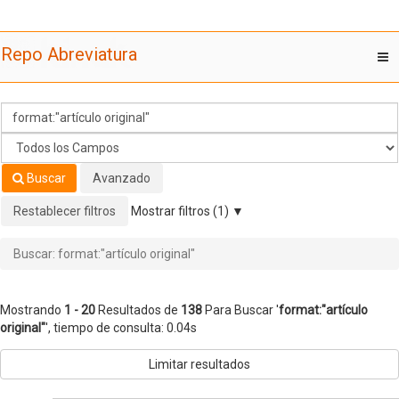
Mostrando
Saltar al contenido
1 - 20
Resultados de
138
Para Buscar '
format:"artículo
Repo Abreviatura
T
original"
'
nav
Buscar
Avanzado
Restablecer filtros
Mostrar filtros (1)
Buscar: format:"artículo original"
Mostrando
1 - 20
Resultados de
138
Para Buscar '
format:"artículo
original"
'
, tiempo de consulta: 0.04s
Limitar resultados