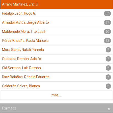
Alfaro Martínez, Eric J.
54
Hidalgo León, Hugo G.
21
Amador Astúa, Jorge Alberto
20
Maldonado Mora, Tito José
13
Pérez Briceño, Paula Marcela
7
Mora Sandí, Natali Pamela
7
Quesada Román, Adolfo
6
Cid Serrano, Luis Ramón
6
Díaz Bolaños, Ronald Eduardo
5
Calderón Solera, Blanca
más ...
Formato