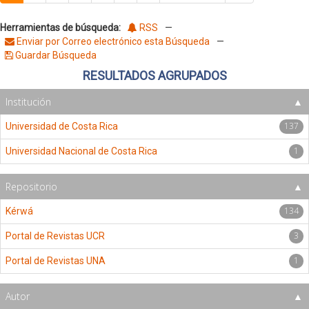
Herramientas de búsqueda:
RSS
—
Enviar por Correo electrónico esta Búsqueda
—
Guardar Búsqueda
RESULTADOS AGRUPADOS
Institución
137
Universidad de Costa Rica
1
Universidad Nacional de Costa Rica
Repositorio
134
Kérwá
3
Portal de Revistas UCR
1
Portal de Revistas UNA
Autor