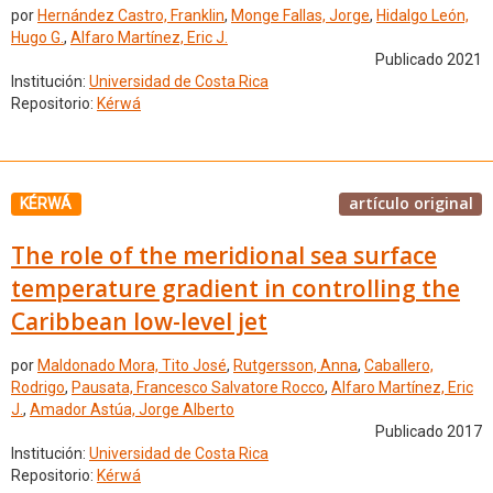
por
Hernández Castro, Franklin
,
Monge Fallas, Jorge
,
Hidalgo León,
Hugo G.
,
Alfaro Martínez, Eric J.
Publicado 2021
Institución:
Universidad de Costa Rica
Repositorio:
Kérwá
artículo original
KÉRWÁ
The role of the meridional sea surface
temperature gradient in controlling the
Caribbean low-level jet
por
Maldonado Mora, Tito José
,
Rutgersson, Anna
,
Caballero,
Rodrigo
,
Pausata, Francesco Salvatore Rocco
,
Alfaro Martínez, Eric
J.
,
Amador Astúa, Jorge Alberto
Publicado 2017
Institución:
Universidad de Costa Rica
Repositorio:
Kérwá