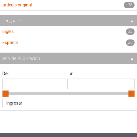
138
artículo original
Lenguaje
35
Inglés
26
Español
Año de Publicación
De:
a: