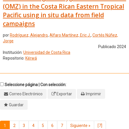
(OMZ) in the Costa Rican Eastern Tropical
Pacific using in situ data from field
campaigns
por
Rodríguez, Alejandro
,
Alfaro Martínez, Eric J.
,
Cortés Núñez,
Jorge
Publicado 2024
Institución:
Universidad de Costa Rica
Repositorio:
Kérwá
Seleccione página | Con selección:
Correo Electrónico
Exportar
Imprimir
Guardar
1
2
3
4
5
6
7
Siguiente
»
[7]