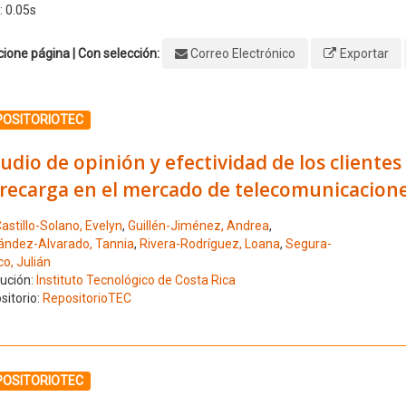
: 0.05s
ione página | Con selección:
Correo Electrónico
Exportar
ione el número de resultado 21
POSITORIOTEC
udio de opinión y efectividad de los cliente
recarga en el mercado de telecomunicacione
astillo-Solano, Evelyn
,
Guillén-Jiménez, Andrea
,
ández-Alvarado, Tannia
,
Rivera-Rodríguez, Loana
,
Segura-
o, Julián
tución:
Instituto Tecnológico de Costa Rica
sitorio:
RepositorioTEC
ione el número de resultado 22
POSITORIOTEC