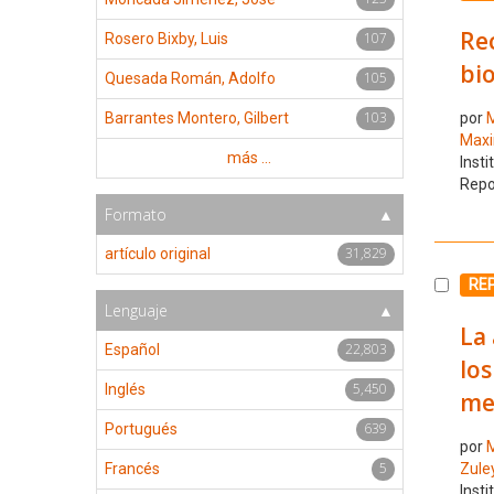
Re
107
Rosero Bixby, Luis
bio
105
Quesada Román, Adolfo
103
Barrantes Montero, Gilbert
por
M
Max
más ...
Insti
Repo
Formato
31,829
artículo original
Selecc
RE
Lenguaje
La 
22,803
Español
los
5,450
Inglés
met
639
Portugués
por
M
5
Francés
Zule
Insti