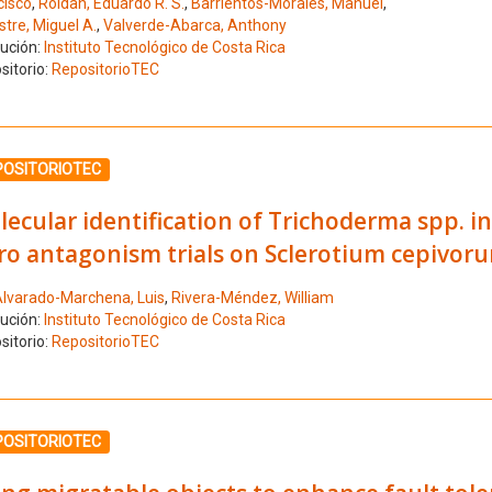
cisco
,
Roldan, Eduardo R. S.
,
Barrientos-Morales, Manuel
,
stre, Miguel A.
,
Valverde-Abarca, Anthony
tución:
Instituto Tecnológico de Costa Rica
sitorio:
RepositorioTEC
ione el número de resultado 31
POSITORIOTEC
ecular identification of Trichoderma spp. in 
tro antagonism trials on Sclerotium cepivor
lvarado-Marchena, Luis
,
Rivera-Méndez, William
tución:
Instituto Tecnológico de Costa Rica
sitorio:
RepositorioTEC
ione el número de resultado 32
POSITORIOTEC