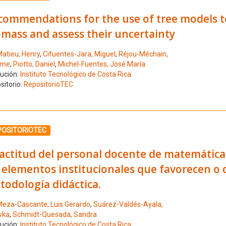
commendations for the use of tree models to
mass and assess their uncertainty
atieu, Henry
,
Cifuentes-Jara, Miguel
,
Réjou-Méchain,
ime
,
Piotto, Daniel
,
Michel-Fuentes, José María
tución:
Instituto Tecnológico de Costa Rica
sitorio:
RepositorioTEC
ione el número de resultado 25
POSITORIOTEC
actitud del personal docente de matemática 
 elementos institucionales que favorecen o d
odología didáctica.
eza-Cascante, Luis Gerardo
,
Suárez-Valdés-Ayala,
yka
,
Schmidt-Quesada, Sandra
tución:
Instituto Tecnológico de Costa Rica