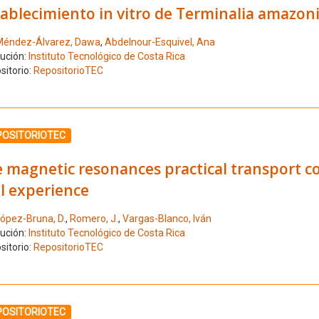
ablecimiento in vitro de Terminalia amazonia
éndez-Álvarez, Dawa
,
Abdelnour-Esquivel, Ana
tución:
Instituto Tecnológico de Costa Rica
sitorio:
RepositorioTEC
ione el número de resultado 23
POSITORIOTEC
 magnetic resonances practical transport co
II experience
ópez-Bruna, D.
,
Romero, J.
,
Vargas-Blanco, Iván
tución:
Instituto Tecnológico de Costa Rica
sitorio:
RepositorioTEC
ione el número de resultado 24
POSITORIOTEC