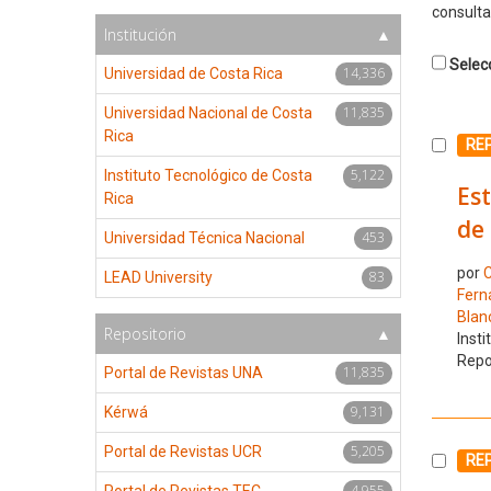
consulta
Institución
Selecc
14,336
Universidad de Costa Rica
11,835
Universidad Nacional de Costa
Rica
Selecc
RE
5,122
Instituto Tecnológico de Costa
Est
Rica
de 
453
Universidad Técnica Nacional
por
C
83
LEAD University
Fern
Blanc
Repositorio
Insti
Repo
11,835
Portal de Revistas UNA
9,131
Kérwá
5,205
Portal de Revistas UCR
Selecc
RE
4,955
Portal de Revistas TEC