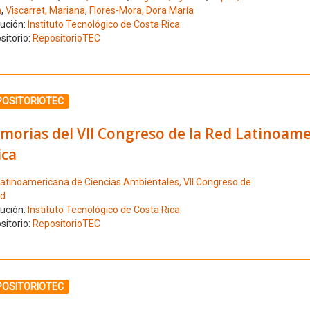
a
,
Viscarret, Mariana
,
Flores-Mora, Dora María
tución:
Instituto Tecnológico de Costa Rica
sitorio:
RepositorioTEC
ione el número de resultado 28
POSITORIOTEC
morias del VII Congreso de la Red Latinoame
ica
atinoamericana de Ciencias Ambientales, VII Congreso de
ed
tución:
Instituto Tecnológico de Costa Rica
sitorio:
RepositorioTEC
ione el número de resultado 29
POSITORIOTEC