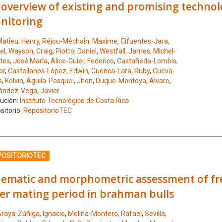
overview of existing and promising technolo
nitoring
atieu, Henry
,
Réjou-Méchain, Maxime
,
Cifuentes-Jara,
el
,
Wayson, Craig
,
Piotto, Daniel
,
Westfall, James
,
Michel-
tes, José María
,
Alice-Guier, Federico
,
Castañeda-Lombis,
or
,
Castellanos-López, Edwin
,
Cuenca-Lara, Ruby
,
Cueva-
, Kelvin
,
Águila-Pasquel, Jhon
,
Duque-Montoya, Álvaro
,
ández-Vega, Javier
tución:
Instituto Tecnológico de Costa Rica
sitorio:
RepositorioTEC
ione el número de resultado 30
POSITORIOTEC
nematic and morphometric assessment of fr
ter mating period in brahman bulls
raya-Zúñiga, Ignacio
,
Molina-Montero, Rafael
,
Sevilla,