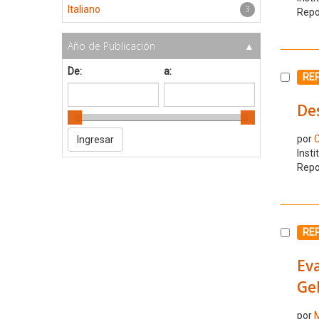
3
Italiano
Repo
Año de Publicación
De:
a:
Selecc
RE
Des
por
C
Insti
Repo
Selecc
RE
Eva
Gel
por
M