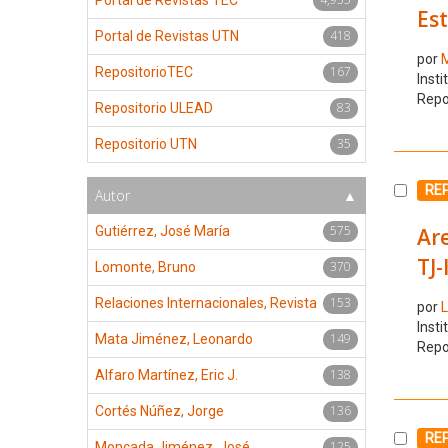
Est
418
Portal de Revistas UTN
por
M
167
RepositorioTEC
Insti
Repo
83
Repositorio ULEAD
35
Repositorio UTN
Selecc
RE
Autor
575
Are
Gutiérrez, José María
TJ-
370
Lomonte, Bruno
153
Relaciones Internacionales, Revista
por
L
Insti
149
Mata Jiménez, Leonardo
Repo
138
Alfaro Martínez, Eric J.
136
Cortés Núñez, Jorge
Selecc
RE
125
Moncada Jiménez, José