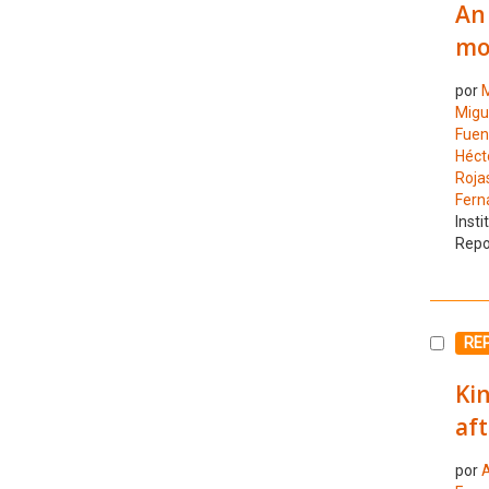
An 
mo
por
M
Migu
Fuen
Héct
Rojas
Fern
Insti
Repo
Selecc
RE
Ki
af
por
A