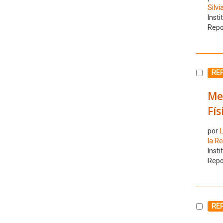
Silvi
Insti
Repo
Selecc
RE
Me
Fís
por
L
la R
Insti
Repo
Selecc
RE