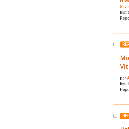
Fran
Silve
Insti
Repo
Selecc
RE
Mol
Vi
por
A
Insti
Repo
Selecc
RE