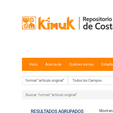
Mostrando
Saltar al contenido
21 - 40
Resultados de
31,829
Para Buscar '
format:"artículo o
Inicio
Acerca de
Quiénes somos
Estadís
Buscar: format:"artículo original"
RESULTADOS AGRUPADOS
Mostra