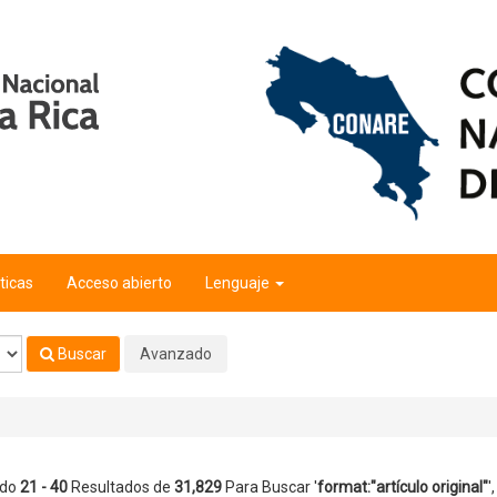
riginal"
'
ticas
Acceso abierto
Lenguaje
Buscar
Avanzado
ndo
21 - 40
Resultados de
31,829
Para Buscar '
format:"artículo original"
'