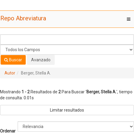
Mostrando
Saltar al contenido
1 - 2
Resultados de
2
Para Buscar '
Berger, Stella A.
'
Repo Abreviatura
T
nav
Buscar
Avanzado
Autor
Berger, Stella A.
Mostrando
1 - 2
Resultados de
2
Para Buscar '
Berger, Stella A.
'
, tiempo
de consulta: 0.01s
Limitar resultados
Ordenar