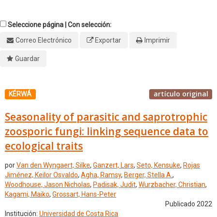
Seleccione página | Con selección:
Correo Electrónico
Exportar
Imprimir
Guardar
artículo original
KÉRWÁ
Seasonality of parasitic and saprotrophic
zoosporic fungi: linking sequence data to
ecological traits
por
Van den Wyngaert, Silke
,
Ganzert, Lars
,
Seto, Kensuke
,
Rojas
Jiménez, Keilor Osvaldo
,
Agha, Ramsy
,
Berger, Stella A.
,
Woodhouse, Jason Nicholas
,
Padisak, Judit
,
Wurzbacher, Christian
,
Kagami, Maiko
,
Grossart, Hans-Peter
Publicado 2022
Institución:
Universidad de Costa Rica