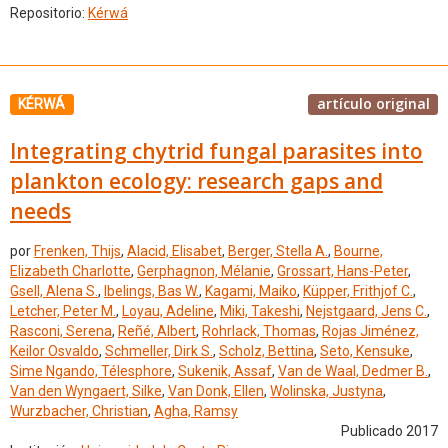
Repositorio:
Kérwá
artículo original
KÉRWÁ
Integrating chytrid fungal parasites into
plankton ecology: research gaps and
needs
por
Frenken, Thijs
,
Alacid, Elisabet
,
Berger, Stella A.
,
Bourne,
Elizabeth Charlotte
,
Gerphagnon, Mélanie
,
Grossart, Hans-Peter
,
Gsell, Alena S.
,
Ibelings, Bas W.
,
Kagami, Maiko
,
Küpper, Frithjof C.
,
Letcher, Peter M.
,
Loyau, Adeline
,
Miki, Takeshi
,
Nejstgaard, Jens C.
,
Rasconi, Serena
,
Reñé, Albert
,
Rohrlack, Thomas
,
Rojas Jiménez,
Keilor Osvaldo
,
Schmeller, Dirk S.
,
Scholz, Bettina
,
Seto, Kensuke
,
Sime Ngando, Télesphore
,
Sukenik, Assaf
,
Van de Waal, Dedmer B.
,
Van den Wyngaert, Silke
,
Van Donk, Ellen
,
Wolinska, Justyna
,
Wurzbacher, Christian
,
Agha, Ramsy
Publicado 2017