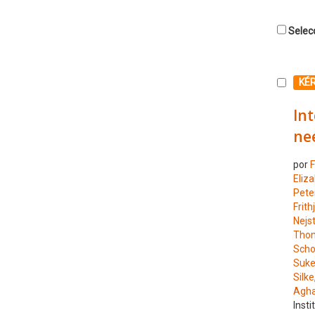
Selecc
Selecc
KÉ
Int
ne
por
F
Eliz
Pete
Frith
Nejs
Tho
Scho
Suke
Silke
Agha
Insti