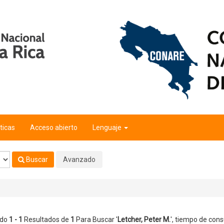
ticas
Acceso abierto
Lenguaje
Buscar
Avanzado
ndo
1 - 1
Resultados de
1
Para Buscar '
Letcher, Peter M.
'
, tiempo de cons