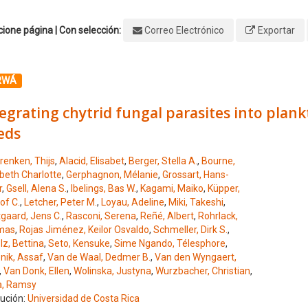
ione página | Con selección:
Correo Electrónico
Exportar
ione el número de resultado 1
RWÁ
egrating chytrid fungal parasites into plan
eds
renken, Thijs
,
Alacid, Elisabet
,
Berger, Stella A.
,
Bourne,
abeth Charlotte
,
Gerphagnon, Mélanie
,
Grossart, Hans-
r
,
Gsell, Alena S.
,
Ibelings, Bas W.
,
Kagami, Maiko
,
Küpper,
jof C.
,
Letcher, Peter M.
,
Loyau, Adeline
,
Miki, Takeshi
,
tgaard, Jens C.
,
Rasconi, Serena
,
Reñé, Albert
,
Rohrlack,
mas
,
Rojas Jiménez, Keilor Osvaldo
,
Schmeller, Dirk S.
,
lz, Bettina
,
Seto, Kensuke
,
Sime Ngando, Télesphore
,
nik, Assaf
,
Van de Waal, Dedmer B.
,
Van den Wyngaert,
,
Van Donk, Ellen
,
Wolinska, Justyna
,
Wurzbacher, Christian
,
, Ramsy
tución:
Universidad de Costa Rica