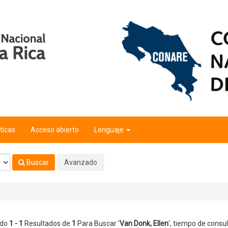
ticas
Acceso abierto
Lenguaje
Buscar
Avanzado
ndo
1 - 1
Resultados de
1
Para Buscar '
Van Donk, Ellen
'
, tiempo de consul