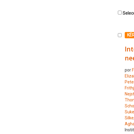
Selecc
Selecc
KÉ
Int
ne
por
F
Eliz
Pete
Frith
Nejs
Tho
Scho
Suke
Silke
Agha
Insti