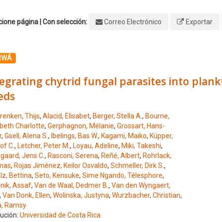
ione página | Con selección:
Correo Electrónico
Exportar
ione el número de resultado 1
RWÁ
egrating chytrid fungal parasites into plan
eds
renken, Thijs
,
Alacid, Elisabet
,
Berger, Stella A.
,
Bourne,
abeth Charlotte
,
Gerphagnon, Mélanie
,
Grossart, Hans-
r
,
Gsell, Alena S.
,
Ibelings, Bas W.
,
Kagami, Maiko
,
Küpper,
jof C.
,
Letcher, Peter M.
,
Loyau, Adeline
,
Miki, Takeshi
,
tgaard, Jens C.
,
Rasconi, Serena
,
Reñé, Albert
,
Rohrlack,
mas
,
Rojas Jiménez, Keilor Osvaldo
,
Schmeller, Dirk S.
,
lz, Bettina
,
Seto, Kensuke
,
Sime Ngando, Télesphore
,
nik, Assaf
,
Van de Waal, Dedmer B.
,
Van den Wyngaert,
,
Van Donk, Ellen
,
Wolinska, Justyna
,
Wurzbacher, Christian
,
, Ramsy
tución:
Universidad de Costa Rica