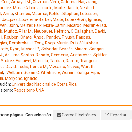
,
Gusi, Amayel M.
,
Guzman-Verri, Caterina
,
Hai, Jiang
,
ández-Mora, Gabriela
,
Iriarte, Maite
,
Jacob, Nestor R.
,
l, Anne
,
Khames, Maamar
,
Köhler, Stephan
,
Letesson,
-Jacques
,
Loperena-Barber, Maite
,
López-Goñi, Ignacio
,
ven, John
,
Melzer, Falk
,
Mora-Cartin, Ricardo
,
Moran-Gilad,
b
,
Muñoz, Pilar M.
,
Neubauer, Heinrich
,
O'Callaghan, David
,
li, Reuben
,
Oñate, Ángel
,
Pandey, Piyush
,
Pappas,
gios
,
Pembroke, J. Tony
,
Roop, Martin
,
Ruiz-Villalobos,
reth
,
Ryan, Michael P.
,
Salvador-Bescós, Miriam
,
Sangari,
J.
,
de Lima Santos, Renato
,
Seimenis, Aristarchos
,
Splitter,
,
Suárez-Esquivel, Marcela
,
Tabbaa, Darem
,
Trangoni,
os David
,
Tsolis, Renee M.
,
Vizcaíno, Nieves
,
Wareth,
al
,
. Welburn, Susan C
,
Whatmore, Adrian
,
Zúñiga-Ripa,
ia
,
Moriyónq, Ignacio
tución:
Universidad Nacional de Costa Rica
sitorio:
Repositorio UNA
ione página | Con selección:
Correo Electrónico
Exportar