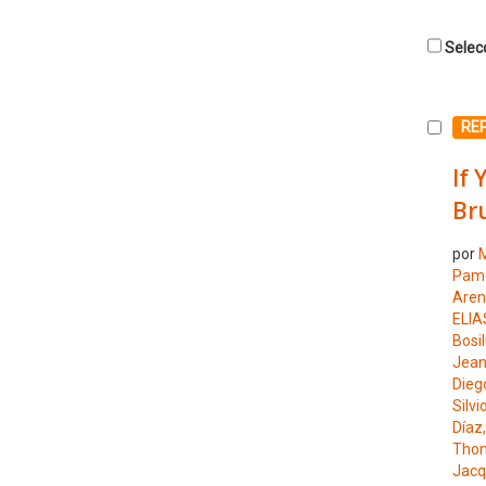
Selecc
Selecc
RE
If 
Bru
por
M
Pam
Aren
ELIA
Bosil
Jea
Diego
Silvi
Díaz
Thom
Jacq