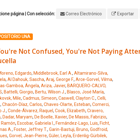
ione página | Con selección:
Correo Electrónico
Exportar
ione el número de resultado 1
POSITORIO UNA
You're Not Confused, You're Not Paying Att
cella
oreno, Edgardo
,
Middlebrook, Earl A.
,
Altamirano-Silva,
ela
,
Al Dahouk, Sascha
,
Araj, George F.
,
Arce-Gorvel, Vilma
,
as-Gamboa, Ángela
,
Ariza, Javier
,
BARQUERO-CALVO,
S
,
Battelli, Giorgio
,
Bertu, Wilson J.
,
Blasco, José María
,
kovsk, Mile
,
Cadmus, Simeon
,
Caswell, Clayton C.
,
Celli,
n
,
Chacón-Díaz, Carlos
,
Chaves-Olarte, Esteban
,
Comerci,
 J.
,
Conde-Álvarez, Raquel
,
Cook, Elizabeth
,
Cravero,
o
,
Dadar, Maryam
,
De Boelle, Xavier
,
De Massis, Fabrizio
,
, Ramón
,
Escobar, Gabriela I.
,
Fernández-Lago, Luis
,
Ficht,
as A.
,
Foster, Jeffrey T.
,
Garin-Bastuji, Bruno
,
Godfroid,
ues
,
Gorvel, Jean-Pierre
,
Güler, Leyla
,
Erdenlig-Gürbilek,