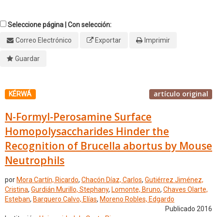
Seleccione página | Con selección:
Correo Electrónico
Exportar
Imprimir
Guardar
artículo original
KÉRWÁ
N-Formyl-Perosamine Surface
Homopolysaccharides Hinder the
Recognition of Brucella abortus by Mouse
Neutrophils
por
Mora Cartín, Ricardo
,
Chacón Díaz, Carlos
,
Gutiérrez Jiménez,
Cristina
,
Gurdián Murillo, Stephany
,
Lomonte, Bruno
,
Chaves Olarte,
Esteban
,
Barquero Calvo, Elías
,
Moreno Robles, Edgardo
Publicado 2016