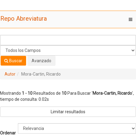
Mostrando
Saltar al contenido
1 - 10
Resultados de
10
Para Buscar '
Mora-Cartin, Ricardo
'
Repo Abreviatura
T
nav
Buscar
Avanzado
Autor
Mora-Cartin, Ricardo
Mostrando
1 - 10
Resultados de
10
Para Buscar '
Mora-Cartin, Ricardo
'
,
tiempo de consulta: 0.02s
Limitar resultados
Ordenar