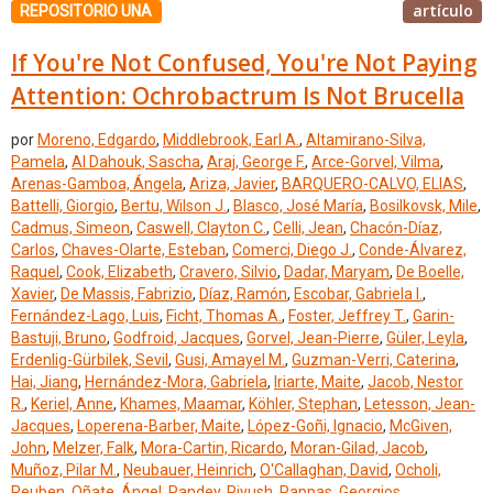
artículo
REPOSITORIO UNA
If You're Not Confused, You're Not Paying
Attention: Ochrobactrum Is Not Brucella
por
Moreno, Edgardo
,
Middlebrook, Earl A.
,
Altamirano-Silva,
Pamela
,
Al Dahouk, Sascha
,
Araj, George F.
,
Arce-Gorvel, Vilma
,
Arenas-Gamboa, Ángela
,
Ariza, Javier
,
BARQUERO-CALVO, ELIAS
,
Battelli, Giorgio
,
Bertu, Wilson J.
,
Blasco, José María
,
Bosilkovsk, Mile
,
Cadmus, Simeon
,
Caswell, Clayton C.
,
Celli, Jean
,
Chacón-Díaz,
Carlos
,
Chaves-Olarte, Esteban
,
Comerci, Diego J.
,
Conde-Álvarez,
Raquel
,
Cook, Elizabeth
,
Cravero, Silvio
,
Dadar, Maryam
,
De Boelle,
Xavier
,
De Massis, Fabrizio
,
Díaz, Ramón
,
Escobar, Gabriela I.
,
Fernández-Lago, Luis
,
Ficht, Thomas A.
,
Foster, Jeffrey T.
,
Garin-
Bastuji, Bruno
,
Godfroid, Jacques
,
Gorvel, Jean-Pierre
,
Güler, Leyla
,
Erdenlig-Gürbilek, Sevil
,
Gusi, Amayel M.
,
Guzman-Verri, Caterina
,
Hai, Jiang
,
Hernández-Mora, Gabriela
,
Iriarte, Maite
,
Jacob, Nestor
R.
,
Keriel, Anne
,
Khames, Maamar
,
Köhler, Stephan
,
Letesson, Jean-
Jacques
,
Loperena-Barber, Maite
,
López-Goñi, Ignacio
,
McGiven,
John
,
Melzer, Falk
,
Mora-Cartin, Ricardo
,
Moran-Gilad, Jacob
,
Muñoz, Pilar M.
,
Neubauer, Heinrich
,
O'Callaghan, David
,
Ocholi,
Reuben
,
Oñate, Ángel
,
Pandey, Piyush
,
Pappas, Georgios
,