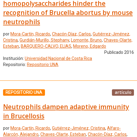
homopolysaccharides hinder the
recognition of Brucella abortus by mouse
neutrophils
por
Mora-Cartín, Ricardo
,
Chacón-Díaz, Carlos
,
Gutiérrez-Jiménez,
Cristina
,
Gurdián-Murillo, Stephany
,
Lomonte, Bruno
,
Chaves-Olarte,
Esteban
,
BARQUERO-CALVO, ELIAS
,
Moreno, Edgardo
Publicado 2016
Institución:
Universidad Nacional de Costa Rica
Repositorio:
Repositorio UNA
artículo
REPOSITORIO UNA
Neutrophils dampen adaptive immunity
in Brucellosis
por
Mora-Cartín, Ricardo
,
Gutiérrez-Jiménez, Cristina
,
Alfaro-
Alarcón, Alejandro
,
Chaves-Olarte, Esteban
,
Chacón-Díaz, Carlos
,