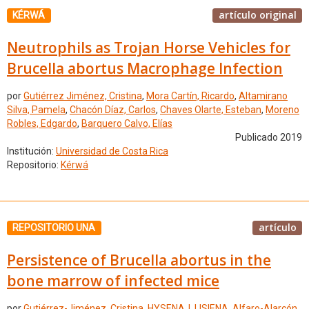
artículo original
KÉRWÁ
Neutrophils as Trojan Horse Vehicles for
Brucella abortus Macrophage Infection
por
Gutiérrez Jiménez, Cristina
,
Mora Cartín, Ricardo
,
Altamirano
Silva, Pamela
,
Chacón Díaz, Carlos
,
Chaves Olarte, Esteban
,
Moreno
Robles, Edgardo
,
Barquero Calvo, Elías
Publicado 2019
Institución:
Universidad de Costa Rica
Repositorio:
Kérwá
artículo
REPOSITORIO UNA
Persistence of Brucella abortus in the
bone marrow of infected mice
por
Gutiérrez-Jiménez, Cristina
,
HYSENAJ, LISIENA
,
Alfaro-Alarcón,