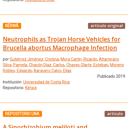
artículo original
KÉRWÁ
Neutrophils as Trojan Horse Vehicles for
Brucella abortus Macrophage Infection
por
Gutiérrez Jiménez, Cristina
,
Mora Cartín, Ricardo
,
Altamirano
Silva, Pamela
,
Chacón Díaz, Carlos
,
Chaves Olarte, Esteban
,
Moreno
Robles, Edgardo
,
Barquero Calvo, Elías
Publicado 2019
Institución:
Universidad de Costa Rica
Repositorio:
Kérwá
artículo
REPOSITORIO UNA
A Sinorhizobium meliloti and