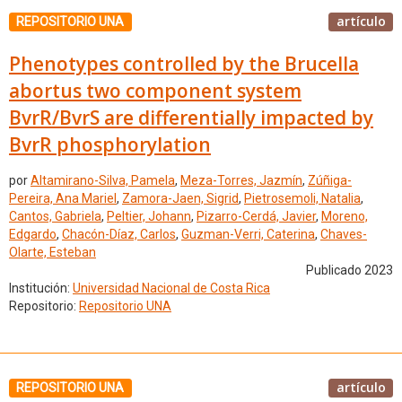
artículo
REPOSITORIO UNA
Phenotypes controlled by the Brucella
abortus two component system
BvrR/BvrS are differentially impacted by
BvrR phosphorylation
por
Altamirano-Silva, Pamela
,
Meza-Torres, Jazmín
,
Zúñiga-
Pereira, Ana Mariel
,
Zamora-Jaen, Sigrid
,
Pietrosemoli, Natalia
,
Cantos, Gabriela
,
Peltier, Johann
,
Pizarro-Cerdá, Javier
,
Moreno,
Edgardo
,
Chacón-Díaz, Carlos
,
Guzman-Verri, Caterina
,
Chaves-
Olarte, Esteban
Publicado 2023
Institución:
Universidad Nacional de Costa Rica
Repositorio:
Repositorio UNA
artículo
REPOSITORIO UNA