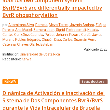
abortus two component system
BvrR/BvrS are differentially impacted by
BvrR phosphorylation
por
Altamirano Silva, Pamela
,
Meza Torres, Jazmín Andrea
,
Zúñiga
Pereira, Ana Mariel
,
Zamora Jaen, Sigrid
,
Pietrosemoli, Natalia
,
Cantos González, Gabriela
,
Peltier, Johann
,
Pizarro Cerdá, Javier
,
Moreno Robles, Edgardo
,
Chacón Díaz, Carlos
,
Guzmán Verri,
Caterina
,
Chaves Olarte, Esteban
Publicado 2023
Institución:
Universidad de Costa Rica
Repositorio:
Kérwá
tesis doctoral
KÉRWÁ
Dinámica de Activación e Inactivación del
Sistema de Dos Componentes BvrR/BvrS
durante la Vida Intracelular de Brucella