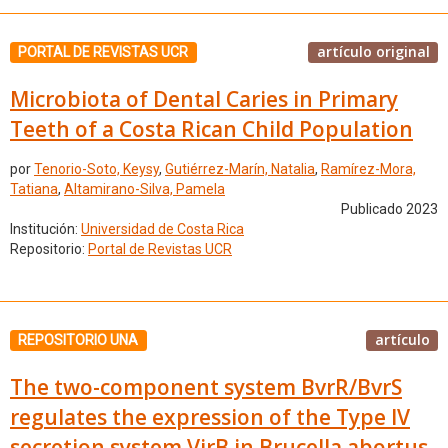
artículo original
PORTAL DE REVISTAS UCR
Microbiota of Dental Caries in Primary
Teeth of a Costa Rican Child Population
por
Tenorio-Soto, Keysy
,
Gutiérrez-Marín, Natalia
,
Ramírez-Mora,
Tatiana
,
Altamirano-Silva, Pamela
Publicado 2023
Institución:
Universidad de Costa Rica
Repositorio:
Portal de Revistas UCR
artículo
REPOSITORIO UNA
The two-component system BvrR/BvrS
regulates the expression of the Type IV
secretion system VirB in Brucella abortus