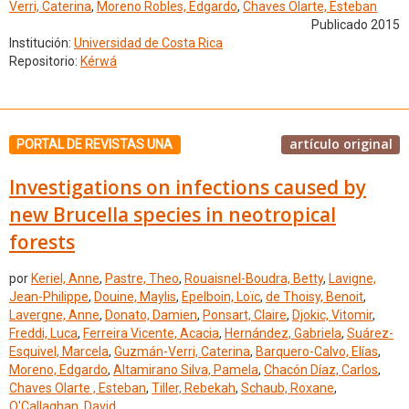
Verri, Caterina
,
Moreno Robles, Edgardo
,
Chaves Olarte, Esteban
Publicado 2015
Institución:
Universidad de Costa Rica
Repositorio:
Kérwá
artículo original
PORTAL DE REVISTAS UNA
Investigations on infections caused by
new Brucella species in neotropical
forests
por
Keriel, Anne
,
Pastre, Theo
,
Rouaisnel-Boudra, Betty
,
Lavigne,
Jean-Philippe
,
Douine, Maylis
,
Epelboin, Loïc
,
de Thoisy, Benoit
,
Lavergne, Anne
,
Donato, Damien
,
Ponsart, Claire
,
Djokic, Vitomir
,
Freddi, Luca
,
Ferreira Vicente, Acacia
,
Hernández, Gabriela
,
Suárez-
Esquivel, Marcela
,
Guzmán-Verri, Caterina
,
Barquero-Calvo, Elías
,
Moreno, Edgardo
,
Altamirano Silva, Pamela
,
Chacón Díaz, Carlos
,
Chaves Olarte , Esteban
,
Tiller, Rebekah
,
Schaub, Roxane
,
O'Callaghan, David