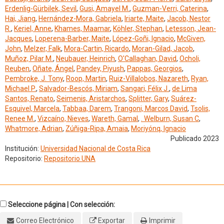
Erdenlig-Gürbilek, Sevil
,
Gusi, Amayel M.
,
Guzman-Verri, Caterina
,
Hai, Jiang
,
Hernández-Mora, Gabriela
,
Iriarte, Maite
,
Jacob, Nestor
R.
,
Keriel, Anne
,
Khames, Maamar
,
Köhler, Stephan
,
Letesson, Jean-
Jacques
,
Loperena-Barber, Maite
,
López-Goñi, Ignacio
,
McGiven,
John
,
Melzer, Falk
,
Mora-Cartin, Ricardo
,
Moran-Gilad, Jacob
,
Muñoz, Pilar M.
,
Neubauer, Heinrich
,
O'Callaghan, David
,
Ocholi,
Reuben
,
Oñate, Ángel
,
Pandey, Piyush
,
Pappas, Georgios
,
Pembroke, J. Tony
,
Roop, Martin
,
Ruiz-Villalobos, Nazareth
,
Ryan,
Michael P.
,
Salvador-Bescós, Miriam
,
Sangari, Félix J.
,
de Lima
Santos, Renato
,
Seimenis, Aristarchos
,
Splitter, Gary
,
Suárez-
Esquivel, Marcela
,
Tabbaa, Darem
,
Trangoni, Marcos David
,
Tsolis,
Renee M.
,
Vizcaíno, Nieves
,
Wareth, Gamal
,
. Welburn, Susan C
,
Whatmore, Adrian
,
Zúñiga-Ripa, Amaia
,
Moriyónq, Ignacio
Publicado 2023
Institución:
Universidad Nacional de Costa Rica
Repositorio:
Repositorio UNA
Seleccione página | Con selección:
Correo Electrónico
Exportar
Imprimir