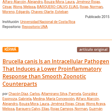
Alfaro-Alarcón, Alejandro
,
Bouza-Mora, Laura
,
Jiménez-Rojas,
César
,
Wong, Melissa
,
BARQUERO-CALVO, ELIAS
,
Rojas, Norman
,
Moreno, Edgardo
,
Chaves-Olarte, Esteban
Publicado 2015
Institución:
Universidad Nacional de Costa Rica
Repositorio:
Repositorio UNA
artículo original
KÉRWÁ
Brucella canis Is an Intracellular Pathogen
That Induces a Lower Proinflammatory
Response than Smooth Zoonotic
Counterparts
por
Chacón Díaz, Carlos
,
Altamirano Silva, Pamela
,
González
Espinoza, Gabriela
,
Medina, María Concepción
,
Alfaro Alarcón,
Alejandro
,
Bouza Mora, Laura
,
Jiménez Rojas, César
,
Wong Araya,
Melissa
,
Barquero Calvo, Elías
,
Rojas Campos, Norman
,
Guzmán