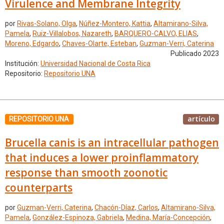
Virulence and Membrane Integrity
por
Rivas-Solano, Olga
,
Núñez-Montero, Kattia
,
Altamirano-Silva,
Pamela
,
Ruiz-Villalobos, Nazareth
,
BARQUERO-CALVO, ELIAS
,
Moreno, Edgardo
,
Chaves-Olarte, Esteban
,
Guzman-Verri, Caterina
Publicado 2023
Institución:
Universidad Nacional de Costa Rica
Repositorio:
Repositorio UNA
artículo
REPOSITORIO UNA
Brucella canis is an intracellular pathogen
that induces a lower proinflammatory
response than smooth zoonotic
counterparts
por
Guzman-Verri, Caterina
,
Chacón-Díaz, Carlos
,
Altamirano-Silva,
Pamela
,
González-Espinoza, Gabriela
,
Medina, María-Concepción
,