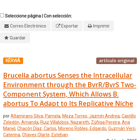
Seleccione página | Con selección:
Correo Electrónico
Exportar
Imprimir
Guardar
artículo original
KÉRWÁ
Brucella abortus Senses the Intracellular
Environment through the BvrR/BvrS Two-
Component System, Which Allows B.
abortus To Adapt to Its Replicative Niche
por
Altamirano Silva, Pamela
,
Meza Torres, Jazmín Andrea
,
Castillo
Zeledón, Amanda
,
Ruiz Villalobos, Nazareth
,
Zúñiga Pereira, Ana
Mariel
,
Chacón Díaz, Carlos
,
Moreno Robles, Edgardo
,
Guzmán Verri,
Caterina
,
Chaves Olarte, Esteban