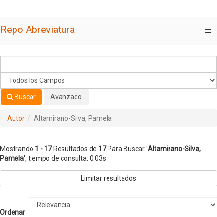
Mostrando
Saltar al contenido
1 - 17
Resultados de
17
Para Buscar '
Altamirano-Silva,
Repo Abreviatura
T
Pamela
'
nav
Buscar
Avanzado
Autor
Altamirano-Silva, Pamela
Mostrando
1 - 17
Resultados de
17
Para Buscar '
Altamirano-Silva,
Pamela
'
, tiempo de consulta: 0.03s
Limitar resultados
Ordenar