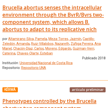
Brucella abortus senses the intracellular
environment through the BvrR/Bvrs two-
component system, which allows B.
abortus to adapt to its replicative nich
por
Altamirano-Silva, Pamela
,
Meza-Torres, Jazmín
,
Castillo-
Zeledón, Amanda
,
Ruiz-Villalobos, Nazareth
,
Zúñiga Pereira, Ana
Mariel
,
Chacón-Díaz, Carlos
,
Moreno, Edgardo
,
Guzman-Verri,
Caterina
,
Chaves-Olarte, Esteban
Publicado 2018
Institución:
Universidad Nacional de Costa Rica
Repositorio:
Repositorio UNA
artículo preliminar
KÉRWÁ
Phenotypes controlled by the Brucella