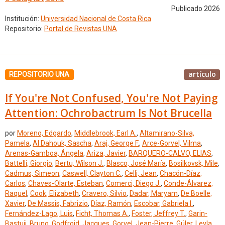
Publicado 2026
Institución:
Universidad Nacional de Costa Rica
Repositorio:
Portal de Revistas UNA
artículo
REPOSITORIO UNA
If You're Not Confused, You're Not Paying
Attention: Ochrobactrum Is Not Brucella
por
Moreno, Edgardo
,
Middlebrook, Earl A.
,
Altamirano-Silva,
Pamela
,
Al Dahouk, Sascha
,
Araj, George F.
,
Arce-Gorvel, Vilma
,
Arenas-Gamboa, Ángela
,
Ariza, Javier
,
BARQUERO-CALVO, ELIAS
,
Battelli, Giorgio
,
Bertu, Wilson J.
,
Blasco, José María
,
Bosilkovsk, Mile
,
Cadmus, Simeon
,
Caswell, Clayton C.
,
Celli, Jean
,
Chacón-Díaz,
Carlos
,
Chaves-Olarte, Esteban
,
Comerci, Diego J.
,
Conde-Álvarez,
Raquel
,
Cook, Elizabeth
,
Cravero, Silvio
,
Dadar, Maryam
,
De Boelle,
Xavier
,
De Massis, Fabrizio
,
Díaz, Ramón
,
Escobar, Gabriela I.
,
Fernández-Lago, Luis
,
Ficht, Thomas A.
,
Foster, Jeffrey T.
,
Garin-
Bastuji, Bruno
,
Godfroid, Jacques
,
Gorvel, Jean-Pierre
,
Güler, Leyla
,