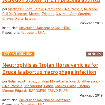
por
Martínez-Núñez, Carola
,
Altamirano-Silva, Pamela
,
Alvarado-
Guillén, Francisco
,
Moreno, Edgardo
,
Guzman-Verri, Caterina
,
Chaves-Olarte, Esteban
Publicado 2010
Institución:
Universidad Nacional de Costa Rica
Repositorio:
Repositorio UNA
artículo
REPOSITORIO UNA
Neutrophils as Trojan Horse vehicles for
Brucella abortus macrophage infection
por
Gutiérrez-Jiménez, Cristina
,
Mora-Cartín, Ricardo
,
Altamirano-
Silva, Pamela
,
Chacón-Díaz, Carlos
,
Chaves-Olarte, Esteban
,
Moreno, Edgardo
,
BARQUERO-CALVO, ELIAS
Publicado 2019
Institución:
Universidad Nacional de Costa Rica
Repositorio:
Repositorio UNA