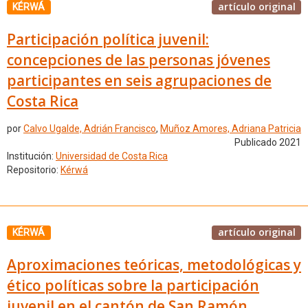
artículo original
KÉRWÁ
Participación política juvenil:
concepciones de las personas jóvenes
participantes en seis agrupaciones de
Costa Rica
por
Calvo Ugalde, Adrián Francisco
,
Muñoz Amores, Adriana Patricia
Publicado 2021
Institución:
Universidad de Costa Rica
Repositorio:
Kérwá
artículo original
KÉRWÁ
Aproximaciones teóricas, metodológicas y
ético políticas sobre la participación
juvenil en el cantón de San Ramón