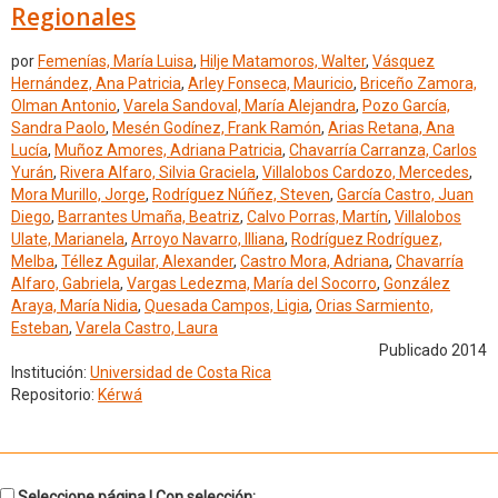
Regionales
por
Femenías, María Luisa
,
Hilje Matamoros, Walter
,
Vásquez
Hernández, Ana Patricia
,
Arley Fonseca, Mauricio
,
Briceño Zamora,
Olman Antonio
,
Varela Sandoval, María Alejandra
,
Pozo García,
Sandra Paolo
,
Mesén Godínez, Frank Ramón
,
Arias Retana, Ana
Lucía
,
Muñoz Amores, Adriana Patricia
,
Chavarría Carranza, Carlos
Yurán
,
Rivera Alfaro, Silvia Graciela
,
Villalobos Cardozo, Mercedes
,
Mora Murillo, Jorge
,
Rodríguez Núñez, Steven
,
García Castro, Juan
Diego
,
Barrantes Umaña, Beatriz
,
Calvo Porras, Martín
,
Villalobos
Ulate, Marianela
,
Arroyo Navarro, Illiana
,
Rodríguez Rodríguez,
Melba
,
Téllez Aguilar, Alexander
,
Castro Mora, Adriana
,
Chavarría
Alfaro, Gabriela
,
Vargas Ledezma, María del Socorro
,
González
Araya, María Nidia
,
Quesada Campos, Ligia
,
Orias Sarmiento,
Esteban
,
Varela Castro, Laura
Publicado 2014
Institución:
Universidad de Costa Rica
Repositorio:
Kérwá
Seleccione página | Con selección: