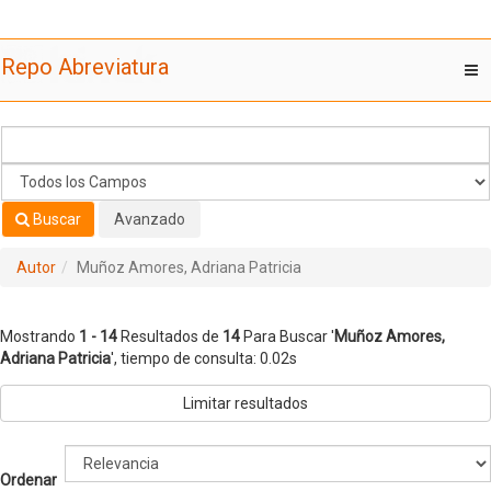
Mostrando
Saltar al contenido
1 - 14
Resultados de
14
Para Buscar '
Muñoz Amores,
Repo Abreviatura
T
Adriana Patricia
'
nav
Buscar
Avanzado
Autor
Muñoz Amores, Adriana Patricia
Mostrando
1 - 14
Resultados de
14
Para Buscar '
Muñoz Amores,
Adriana Patricia
'
, tiempo de consulta: 0.02s
Limitar resultados
Ordenar