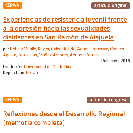
artículo original
KÉRWÁ
Experiencias de resistencia juvenil frente
a la opresión hacia las sexualidades
disidentes en San Ramón de Alajuela
por
Robles Murillo, Keylor
,
Calvo Ugalde, Adrián Francisco
,
Chaves
Aguilar, Jorge Luis
,
Muñoz Amores, Adriana Patricia
Publicado 2018
Institución:
Universidad de Costa Rica
Repositorio:
Kérwá
actas de congreso
KÉRWÁ
Reflexiones desde el Desarrollo Regional
[memoria completa]