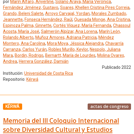
por
Marín Alfaro, Anyerline
,
Solano Araya, María Verónica
,
Fernández Jiménez, Gustavo
,
Soares, Khellen Cristina Pires Correia
,
Grando, Beleni Salete
,
Arroyo Carvajal, Yordan
,
Morales Zumbado,
Jeannette
,
Fonseca Hernández, Raúl
,
Quesada Monge, Ana Cristina
,
Espinoza Palma, Ginnette
,
Cortés Víquez, María Fernanda
,
Chassoul
Acosta, María José
,
Salmerón Alpízar, Ana Lorena
,
Marín León,
Rolando Alberto
,
Muñoz Amores, Adriana Patricia
,
Méndez
Montero, Ana Carolina
,
Mora Moya, Jéssica Alejandra
,
Chavarría
Carranza, Carlos Yurán
,
Robles Murillo, Keylor
,
Nespolo, Juliana
Mara
,
Bordin, Rodrigo
,
Bernartt, María de Lourdes
,
Molina Ovares,
Andrea
,
Herrera González, Damián
Publicado 2022
Institución:
Universidad de Costa Rica
Repositorio:
Kérwá
actas de congreso
KÉRWÁ
Memoria del III Coloquio Internacional
sobre Diversidad Cultural y Estudios