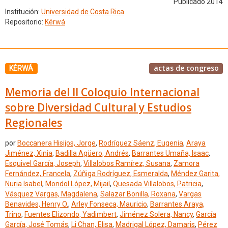
Publicado 2014
Institución:
Universidad de Costa Rica
Repositorio:
Kérwá
actas de congreso
KÉRWÁ
Memoria del II Coloquio Internacional
sobre Diversidad Cultural y Estudios
Regionales
por
Boccanera Hisijos, Jorge
,
Rodríguez Sáenz, Eugenia
,
Araya
Jiménez, Xinia
,
Badilla Agüero, Andrés
,
Barrantes Umaña, Isaac
,
Esquivel García, Joseph
,
Villalobos Ramírez, Susana
,
Zamora
Fernández, Francela
,
Zúñiga Rodríguez, Esmeralda
,
Méndez Garita,
Nuria Isabel
,
Mondol López, Mijail
,
Quesada Villalobos, Patricia
,
Vásquez Vargas, Magdalena
,
Salazar Bonilla, Roxana
,
Vargas
Benavides, Henry O.
,
Arley Fonseca, Mauricio
,
Barrantes Araya,
Trino
,
Fuentes Elizondo, Yadimbert
,
Jiménez Solera, Nancy
,
García
García, José Tomás
,
Li Chan, Elisa
,
Madrigal López, Damaris
,
Pérez