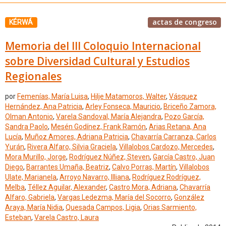
actas de congreso
KÉRWÁ
Memoria del III Coloquio Internacional
sobre Diversidad Cultural y Estudios
Regionales
por
Femenías, María Luisa
,
Hilje Matamoros, Walter
,
Vásquez
Hernández, Ana Patricia
,
Arley Fonseca, Mauricio
,
Briceño Zamora,
Olman Antonio
,
Varela Sandoval, María Alejandra
,
Pozo García,
Sandra Paolo
,
Mesén Godínez, Frank Ramón
,
Arias Retana, Ana
Lucía
,
Muñoz Amores, Adriana Patricia
,
Chavarría Carranza, Carlos
Yurán
,
Rivera Alfaro, Silvia Graciela
,
Villalobos Cardozo, Mercedes
,
Mora Murillo, Jorge
,
Rodríguez Núñez, Steven
,
García Castro, Juan
Diego
,
Barrantes Umaña, Beatriz
,
Calvo Porras, Martín
,
Villalobos
Ulate, Marianela
,
Arroyo Navarro, Illiana
,
Rodríguez Rodríguez,
Melba
,
Téllez Aguilar, Alexander
,
Castro Mora, Adriana
,
Chavarría
Alfaro, Gabriela
,
Vargas Ledezma, María del Socorro
,
González
Araya, María Nidia
,
Quesada Campos, Ligia
,
Orias Sarmiento,
Esteban
,
Varela Castro, Laura