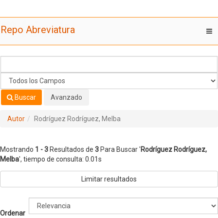
Mostrando
Saltar al contenido
1 - 3
Resultados de
3
Para Buscar '
Rodríguez Rodríguez,
Repo Abreviatura
T
Melba
'
nav
Buscar
Avanzado
Autor
Rodríguez Rodríguez, Melba
Mostrando
1 - 3
Resultados de
3
Para Buscar '
Rodríguez Rodríguez,
Melba
'
, tiempo de consulta: 0.01s
Limitar resultados
Ordenar