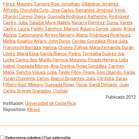
Pérez, Mauren
,
Zamora Ríos, Jonathan
,
Villalobos Jiménez,
Alfredo
,
Chinchilla Coto, José Carlos
,
Barrantes Jiménez, Irené
,
Chacón Conejo, Diana
,
Quesada Rodríguez, Katherine
,
Rodríguez
Castro, Julia
,
Salazar Mora, Nallely
,
Navarro Ramírez, Dunia
,
Varela
Castro, Laura
,
Patiño Sánchez, Marisol
,
Agüero García, Javier
,
Araya
Alpízar, Carlomagno
,
Arroyo Navarro, Illiana
,
Rodríguez Rodríguez,
Melba
,
Bolaños Alfaro, John Diego
,
Cerdas González, Rosa Julia
,
Franceschi Barraza, Hannia
,
Chaves Zúñiga, María Fernanda
,
Durán
López, María Elisa
,
García Blanco, Pedro
,
Torrealba Suárez, Isa
,
Lücke Castro, Ilse
,
Murillo Herrera, Mauricio
,
Picado Herrera, Lidia
Isabel
,
Quesada Monge, Ana Cristina
,
Rojas González, Carmen
María
,
Sancho Víquez, Ligia
,
Taylor Filloy, Peggy
,
Sojo Obando, Saray
,
Yurán Chavarría, Carlos
,
Blanco Bogantes, Julio
,
Córdoba, Saray
,
Piñeiro Ruiz, Milagro
,
Quesada Rojas, Óscar
,
Sandí Delgado, Juan
Carlos
,
Brenes Granados, Cristian
Publicado 2012
Institución:
Universidad de Costa Rica
Repositorio:
Kérwá
Seleccione página | Con selección: