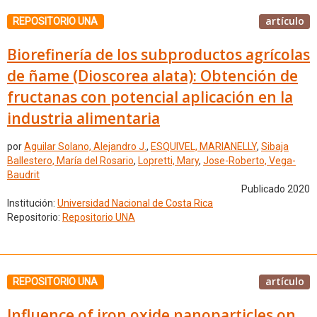
artículo
REPOSITORIO UNA
Biorefinería de los subproductos agrícolas
de ñame (Dioscorea alata): Obtención de
fructanas con potencial aplicación en la
industria alimentaria
por
Aguilar Solano, Alejandro J.
,
ESQUIVEL, MARIANELLY
,
Sibaja
Ballestero, María del Rosario
,
Lopretti, Mary
,
Jose-Roberto, Vega-
Baudrit
Publicado 2020
Institución:
Universidad Nacional de Costa Rica
Repositorio:
Repositorio UNA
artículo
REPOSITORIO UNA
Influence of iron oxide nanoparticles on