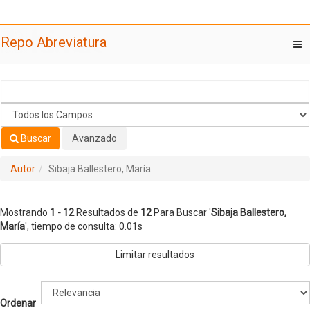
Mostrando
Saltar al contenido
1 - 12
Resultados de
12
Para Buscar '
Sibaja Ballestero,
Repo Abreviatura
T
María
'
nav
Buscar
Avanzado
Autor
Sibaja Ballestero, María
Mostrando
1 - 12
Resultados de
12
Para Buscar '
Sibaja Ballestero,
María
'
, tiempo de consulta: 0.01s
Limitar resultados
Ordenar