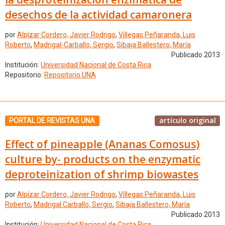
desechos de la actividad camaronera
por
Alpízar Cordero, Javier Rodrigo
,
Villegas Peñaranda, Luis
Roberto
,
Madrigal-Carballo, Sergio
,
Sibaja Ballestero, María
Publicado 2013
Institución:
Universidad Nacional de Costa Rica
Repositorio:
Repositorio UNA
artículo original
PORTAL DE REVISTAS UNA
Effect of pineapple (Ananas Comosus)
culture by- products on the enzymatic
deproteinization of shrimp biowastes
por
Alpízar Cordero, Javier Rodrigo
,
Villegas Peñaranda, Luis
Roberto
,
Madrigal Carballo, Sergio
,
Sibaja Ballestero, María
Publicado 2013
Institución:
Universidad Nacional de Costa Rica