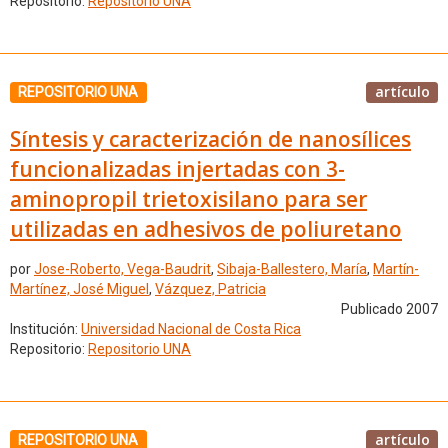
Repositorio:
Repositorio UNA
artículo
REPOSITORIO UNA
Síntesis y caracterización de nanosílices
funcionalizadas injertadas con 3-
aminopropil trietoxisilano para ser
utilizadas en adhesivos de poliuretano
por
Jose-Roberto, Vega-Baudrit
,
Sibaja-Ballestero, María
,
Martín-
Martínez, José Miguel
,
Vázquez, Patricia
Publicado 2007
Institución:
Universidad Nacional de Costa Rica
Repositorio:
Repositorio UNA
artículo
REPOSITORIO UNA