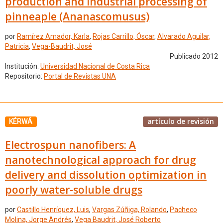
production and industrial processing of
pinneaple (Ananascomusus)
por
Ramírez Amador, Karla
,
Rojas Carrillo, Óscar
,
Alvarado Aguilar,
Patricia
,
Vega-Baudrit, José
Publicado 2012
Institución:
Universidad Nacional de Costa Rica
Repositorio:
Portal de Revistas UNA
artículo de revisión
KÉRWÁ
Electrospun nanofibers: A
nanotechnological approach for drug
delivery and dissolution optimization in
poorly water-soluble drugs
por
Castillo Henríquez, Luis
,
Vargas Zúñiga, Rolando
,
Pacheco
Molina, Jorge Andrés
,
Vega Baudrit, José Roberto