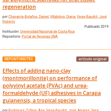
regeneration
por
Chavarría-Bolaños, Daniel
,
Villalobos, Diana
,
Vega-Baudrit, José
Roberto
Publicado 2019
Institución:
Universidad Nacional de Costa Rica
Repositorio:
Portal de Revistas UNA
artículo original
REPOSITORIOTEC
Effects of adding nano-clay
(montmorillonite) on performance of
polyvinyl acetate (PVAc) and urea-
formaldehyde (UF) adhesives in Carapa
guianensis, a tropical species
por
Rodríguez-Zúñiga, Ana
,
Vega-Baudrit, José
,
Alvarez, Vera
,