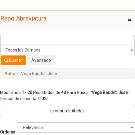
Mostrando
Saltar al contenido
1 - 20
Resultados de
43
Para Buscar '
Vega Baudrit, José
'
Repo Abreviatura
T
nav
Buscar
Avanzado
Autor
Vega Baudrit, José
Mostrando
1 - 20
Resultados de
43
Para Buscar '
Vega Baudrit, José
'
,
tiempo de consulta: 0.02s
Limitar resultados
Ordenar