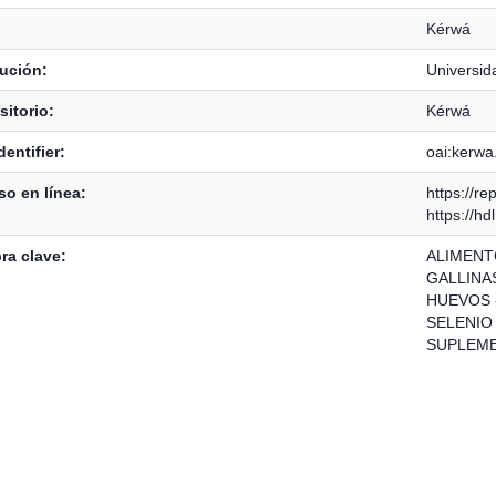
Kérwá
tución:
Universid
itorio:
Kérwá
dentifier:
oai:kerwa
o en línea:
https://re
https://h
ra clave:
ALIMENT
GALLINA
HUEVOS 
SELENIO
SUPLEME