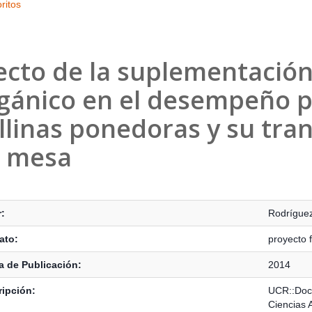
ritos
ecto de la suplementación
gánico en el desempeño p
llinas ponedoras y su tra
 mesa
s Bibliográficos
:
Rodríguez
ato:
proyecto f
 de Publicación:
2014
ipción:
UCR::Doce
Ciencias 