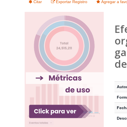
Citar
Exportar Registro
Agregar a favo
Ef
or
ga
de
Detalle
Autor
Form
Fecha
Descr