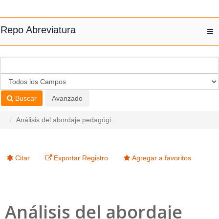
Saltar al contenido
Repo Abreviatura
T
nav
Buscar
Avanzado
Análisis del abordaje pedagógi...
Citar
Exportar Registro
Agregar a favoritos
Análisis del abordaje